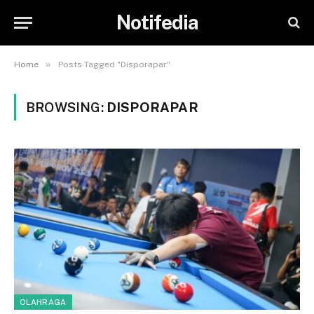
Notifedia
»
Home
Posts Tagged "Disporapar"
BROWSING:
DISPORAPAR
OLAHRAGA