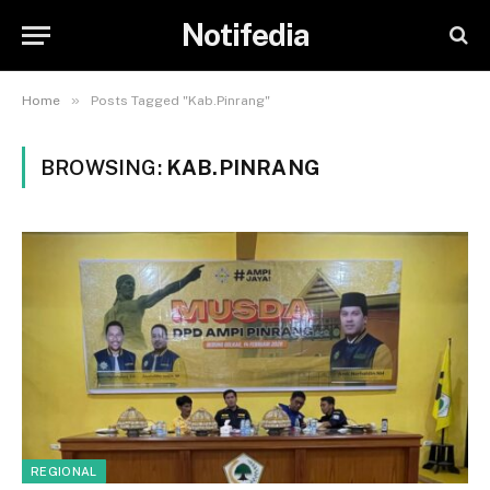
Notifedia
»
Home
Posts Tagged "Kab.Pinrang"
BROWSING:
KAB.PINRANG
REGIONAL