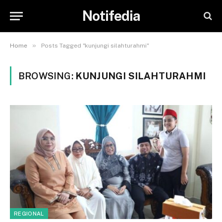
Notifedia
»
Home
Posts Tagged "kunjungi silahturahmi"
BROWSING:
KUNJUNGI SILAHTURAHMI
REGIONAL