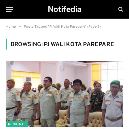
Notifedia
»
Home
Posts Tagged "Pj Wali Kota Parepare" (Page 2)
BROWSING:
PJ WALI KOTA PAREPARE
REGIONAL