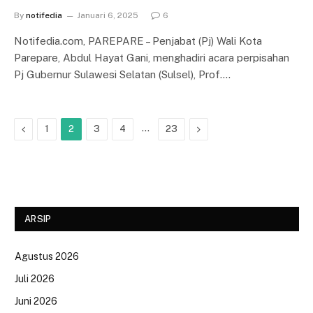
By
notifedia
Januari 6, 2025
6
Notifedia.com, PAREPARE – Penjabat (Pj) Wali Kota
Parepare, Abdul Hayat Gani, menghadiri acara perpisahan
Pj Gubernur Sulawesi Selatan (Sulsel), Prof.…
Previous
…
Next
1
2
3
4
23
ARSIP
Agustus 2026
Juli 2026
Juni 2026