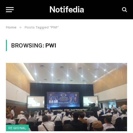
Notifedia
»
Home
Posts Tagged "PWI"
BROWSING:
PWI
REGIONAL