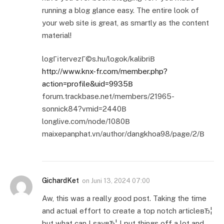
running a blog glance easy. The entire look of
your web site is great, as smartly as the content
material!
logГіtervezГ©s.hu/logok/kalibriВ
http://www.knx-fr.com/member.php?
action=profile&uid=9935В
forum.trackbase.net/members/21965-
sonnick84?vmid=2440В
longlive.com/node/1080В
maixepanphat.vn/author/dangkhoa98/page/2/В
GichardKet
on
Juni 13, 2024 07:00
Aw, this was a really good post. Taking the time
and actual effort to create a top notch articleвЂ¦
but what can I sayвЂ¦ I put things off a lot and