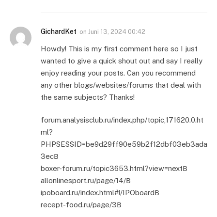
GichardKet
on
Juni 13, 2024 00:42
Howdy! This is my first comment here so I just
wanted to give a quick shout out and say I really
enjoy reading your posts. Can you recommend
any other blogs/websites/forums that deal with
the same subjects? Thanks!
forum.analysisclub.ru/index.php/topic,171620.0.ht
ml?
PHPSESSID=be9d29ff90e59b2f12dbf03eb3ada
3ecВ
boxer-forum.ru/topic3653.html?view=nextВ
allonlinesport.ru/page/14/В
ipoboard.ru/index.html#!/IPOboardВ
recept-food.ru/page/3В