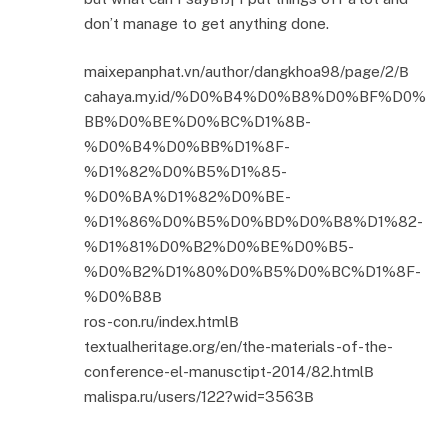
don’t manage to get anything done.
maixepanphat.vn/author/dangkhoa98/page/2/В
cahaya.my.id/%D0%B4%D0%B8%D0%BF%D0%
BB%D0%BE%D0%BC%D1%8B-
%D0%B4%D0%BB%D1%8F-
%D1%82%D0%B5%D1%85-
%D0%BA%D1%82%D0%BE-
%D1%86%D0%B5%D0%BD%D0%B8%D1%82-
%D1%81%D0%B2%D0%BE%D0%B5-
%D0%B2%D1%80%D0%B5%D0%BC%D1%8F-
%D0%B8В
ros-con.ru/index.htmlВ
textualheritage.org/en/the-materials-of-the-
conference-el-manusctipt-2014/82.htmlВ
malispa.ru/users/122?wid=3563В