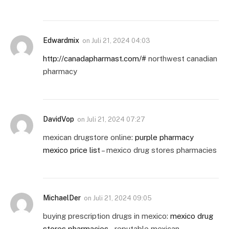
Edwardmix
on
Juli 21, 2024 04:03
http://canadapharmast.com/#
northwest canadian
pharmacy
DavidVop
on
Juli 21, 2024 07:27
mexican drugstore online:
purple pharmacy
mexico price list
– mexico drug stores pharmacies
MichaelDer
on
Juli 21, 2024 09:05
buying prescription drugs in mexico:
mexico drug
stores pharmacies
– reputable mexican