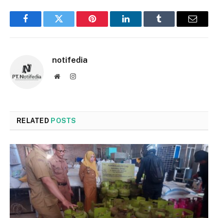
Facebook
Twitter
Pinterest
LinkedIn
Tumblr
Email
notifedia
Website
Instagram
RELATED
POSTS