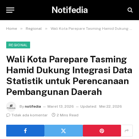
Notifedia
»
»
Home
Regional
Wali Kota Parepare Tasming Hamid Dukung Integrasi Data Statistik untuk Perencanaan Pembangunan Daerah
REGIONAL
Wali Kota Parepare Tasming
Hamid Dukung Integrasi Data
Statistik untuk Perencanaan
Pembangunan Daerah
By
notifedia
Maret 13, 2026
Updated:
Mei 22, 2026
Tidak ada komentar
2 Mins Read