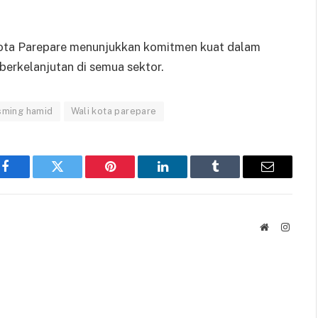
 Kota Parepare menunjukkan komitmen kuat dalam
rkelanjutan di semua sektor.
sming hamid
Wali kota parepare
Facebook
Twitter
Pinterest
LinkedIn
Tumblr
Email
Website
Instag