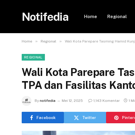
Notifedia
Home
Regional
»
»
Home
Regional
Wali Kota Parepare Tasming Hamid Kunj
REGIONAL
Wali Kota Parepare Ta
TPA dan Fasilitas Kan
By
notifedia
Mei 12, 2025
1,143 Komentar
1 M
Facebook
Twitter
Pinter