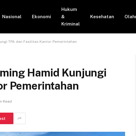
Hukum
Nasional
Ekonomi
&
Kesehatan
Olah
Kriminal
ungi TPA dan Fasilitas Kantor Pemerintahan
sming Hamid Kunjungi
tor Pemerintahan
in Read
est