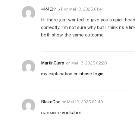
부산달리기
on
Mei 13, 2025 01:41
Hi there just wanted to give you a quick hea
correctly. I’m not sure why but I think its a li
both show the same outcome.
MartinGlarp
on
Mei 13, 2025 02:28
my explanation
coinbase login
BlakeCox
on
Mei 13, 2025 02:49
нажмите
vodkabet