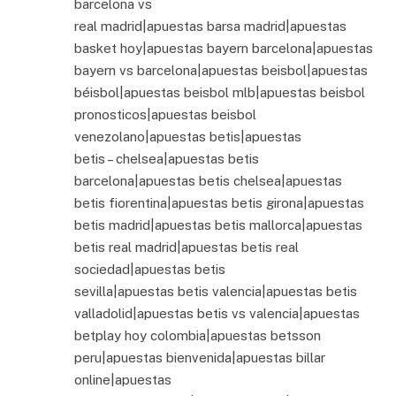
barcelona vs
real madrid|apuestas barsa madrid|apuestas
basket hoy|apuestas bayern barcelona|apuestas
bayern vs barcelona|apuestas beisbol|apuestas
béisbol|apuestas beisbol mlb|apuestas beisbol
pronosticos|apuestas beisbol
venezolano|apuestas betis|apuestas
betis – chelsea|apuestas betis
barcelona|apuestas betis chelsea|apuestas
betis fiorentina|apuestas betis girona|apuestas
betis madrid|apuestas betis mallorca|apuestas
betis real madrid|apuestas betis real
sociedad|apuestas betis
sevilla|apuestas betis valencia|apuestas betis
valladolid|apuestas betis vs valencia|apuestas
betplay hoy colombia|apuestas betsson
peru|apuestas bienvenida|apuestas billar
online|apuestas