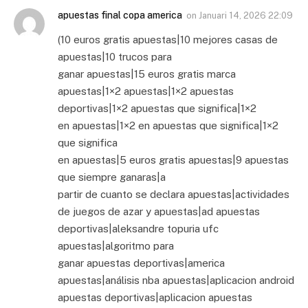
apuestas final copa america
on
Januari 14, 2026 22:09
(10 euros gratis apuestas|10 mejores casas de
apuestas|10 trucos para
ganar apuestas|15 euros gratis marca
apuestas|1×2 apuestas|1×2 apuestas
deportivas|1×2 apuestas que significa|1×2
en apuestas|1×2 en apuestas que significa|1×2
que significa
en apuestas|5 euros gratis apuestas|9 apuestas
que siempre ganaras|a
partir de cuanto se declara apuestas|actividades
de juegos de azar y apuestas|ad apuestas
deportivas|aleksandre topuria ufc
apuestas|algoritmo para
ganar apuestas deportivas|america
apuestas|análisis nba apuestas|aplicacion android
apuestas deportivas|aplicacion apuestas