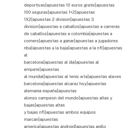
deportivas|apuestas 10 euros gratis|apuestas
100 seguras|apuestas 1×2|apuestas
1X2|apuestas 2 division|apuestas 3
division|apuestas a caballos|apuestas a carreras
de caballos|apuestas a colombia|apuestas a
corners|apuestas a ganar|apuestas a jugadores
nba|apuestas a la baja|apuestas a la nfl|apuestas
al
barcelona|apuestas al dia|apuestas al
empate|apuestas
al mundial|apuestas al tenis wta|apuestas alaves
barcelona|apuestas alcaraz hoy|apuestas
alemania españa|apuestas
alonso campeon del mundo|apuestas altas y
bajas|apuestas altas
y bajas nfl|apuestas ambos equipos
marcan|apuestas
america|apuestas android|apuestas anillo