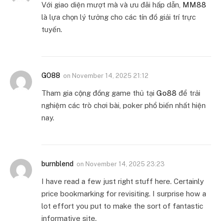
Với giao diện mượt mà và ưu đãi hấp dẫn,
MM88
là lựa chọn lý tưởng cho các tín đồ giải trí trực
tuyến.
GO88
on
November 14, 2025 21:12
Tham gia cộng đồng game thủ tại
Go88
để trải
nghiệm các trò chơi bài, poker phổ biến nhất hiện
nay.
burnblend
on
November 14, 2025 23:23
I have read a few just right stuff here. Certainly
price bookmarking for revisiting. I surprise how a
lot effort you put to make the sort of fantastic
informative site.