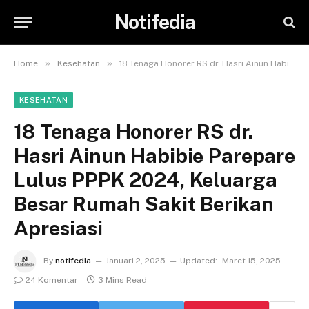
Notifedia
»
»
Home
Kesehatan
18 Tenaga Honorer RS dr. Hasri Ainun Habibie Parepare Lulus PPPK 2024, Keluarga Besar Rumah Sakit Berikan Apresiasi
KESEHATAN
18 Tenaga Honorer RS dr.
Hasri Ainun Habibie Parepare
Lulus PPPK 2024, Keluarga
Besar Rumah Sakit Berikan
Apresiasi
By
notifedia
Januari 2, 2025
Updated:
Maret 15, 2025
24 Komentar
3 Mins Read