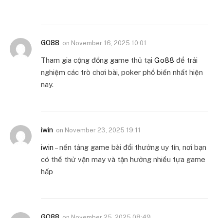
GO88
on
November 16, 2025 10:01
Tham gia cộng đồng game thủ tại
Go88
để trải
nghiệm các trò chơi bài, poker phổ biến nhất hiện
nay.
iwin
on
November 23, 2025 19:11
iwin
– nền tảng game bài đổi thưởng uy tín, nơi bạn
có thể thử vận may và tận hưởng nhiều tựa game
hấp
GO88
on
November 25, 2025 08:49