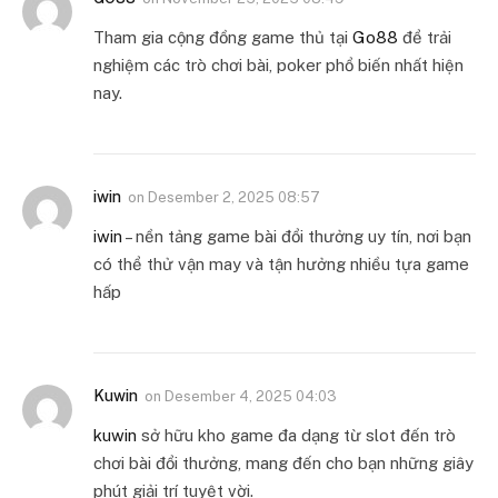
Tham gia cộng đồng game thủ tại
Go88
để trải
nghiệm các trò chơi bài, poker phổ biến nhất hiện
nay.
iwin
on
Desember 2, 2025 08:57
iwin
– nền tảng game bài đổi thưởng uy tín, nơi bạn
có thể thử vận may và tận hưởng nhiều tựa game
hấp
Kuwin
on
Desember 4, 2025 04:03
kuwin
sở hữu kho game đa dạng từ slot đến trò
chơi bài đổi thưởng, mang đến cho bạn những giây
phút giải trí tuyệt vời.