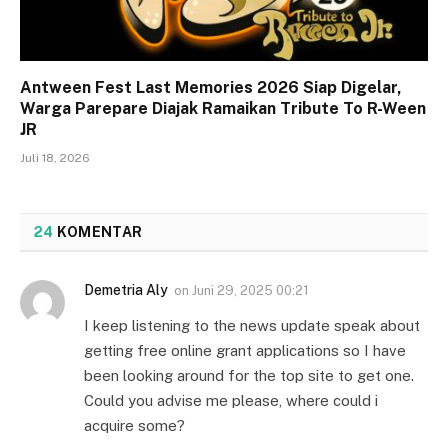
Antween Fest Last Memories 2026 Siap Digelar,
Warga Parepare Diajak Ramaikan Tribute To R-Ween
JR
Juli 18, 2026
24
KOMENTAR
Demetria Aly
on
Juni 29, 2025 00:21
I keep listening to the news update speak about
getting free online grant applications so I have
been looking around for the top site to get one.
Could you advise me please, where could i
acquire some?