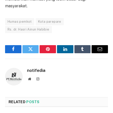
masyarakat.
Humas pemkot
Kota parepare
Rs. dr. Hasri Ainun Habibie
Facebook
Twitter
Pinterest
LinkedIn
Tumblr
Email
notifedia
Website
Instagram
RELATED
POSTS