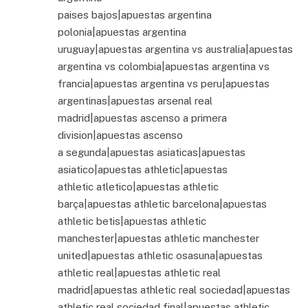
paises bajos|apuestas argentina
polonia|apuestas argentina
uruguay|apuestas argentina vs australia|apuestas
argentina vs colombia|apuestas argentina vs
francia|apuestas argentina vs peru|apuestas
argentinas|apuestas arsenal real
madrid|apuestas ascenso a primera
division|apuestas ascenso
a segunda|apuestas asiaticas|apuestas
asiatico|apuestas athletic|apuestas
athletic atletico|apuestas athletic
barça|apuestas athletic barcelona|apuestas
athletic betis|apuestas athletic
manchester|apuestas athletic manchester
united|apuestas athletic osasuna|apuestas
athletic real|apuestas athletic real
madrid|apuestas athletic real sociedad|apuestas
athletic real sociedad final|apuestas athletic