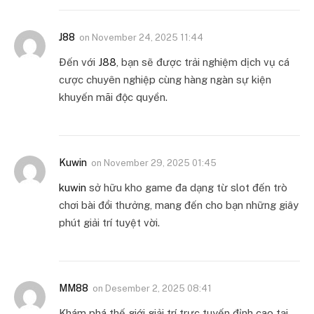
J88
on
November 24, 2025 11:44
Đến với
J88
, bạn sẽ được trải nghiệm dịch vụ cá
cược chuyên nghiệp cùng hàng ngàn sự kiện
khuyến mãi độc quyền.
Kuwin
on
November 29, 2025 01:45
kuwin
sở hữu kho game đa dạng từ slot đến trò
chơi bài đổi thưởng, mang đến cho bạn những giây
phút giải trí tuyệt vời.
MM88
on
Desember 2, 2025 08:41
Khám phá thế giới giải trí trực tuyến đỉnh cao tại