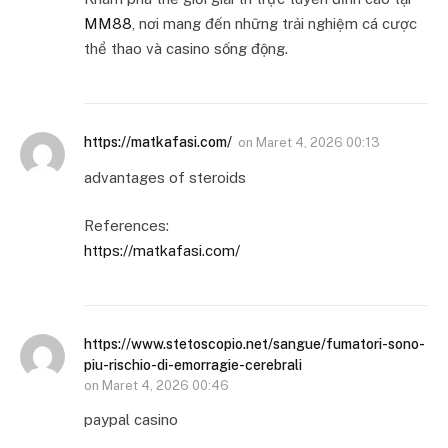
MM88
, nơi mang đến những trải nghiệm cá cược
thể thao và casino sống động.
https://matkafasi.com/
on
Maret 4, 2026 00:13
advantages of steroids
References:
https://matkafasi.com/
https://www.stetoscopio.net/sangue/fumatori-sono-
piu-rischio-di-emorragie-cerebrali
on
Maret 4, 2026 00:46
paypal casino