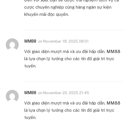
cược chuyên nghiệp cùng hàng ngàn sự kiện
khuyến mãi độc quyền.
MM88
on
November 18, 2025 08:01
Với giao diện mượt mà và ưu đãi hấp dẫn,
MM88
là lựa chọn lý tưởng cho các tín đồ giải trí trực
tuyến.
MM88
on
November 20, 2025 21:45
Với giao diện mượt mà và ưu đãi hấp dẫn,
MM88
là lựa chọn lý tưởng cho các tín đồ giải trí trực
tuyến.