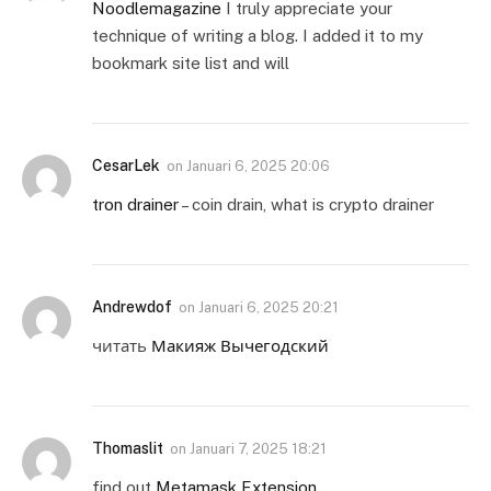
Noodlemagazine
I truly appreciate your
technique of writing a blog. I added it to my
bookmark site list and will
CesarLek
on
Januari 6, 2025 20:06
tron drainer
– coin drain, what is crypto drainer
Andrewdof
on
Januari 6, 2025 20:21
читать
Макияж Вычегодский
Thomaslit
on
Januari 7, 2025 18:21
find out
Metamask Extension