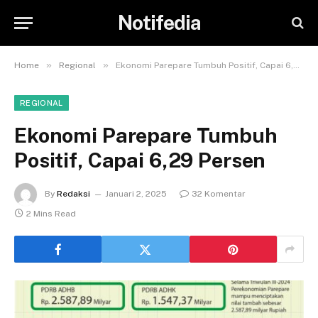
Notifedia
»
»
Home
Regional
Ekonomi Parepare Tumbuh Positif, Capai 6,29 Persen
REGIONAL
Ekonomi Parepare Tumbuh
Positif, Capai 6,29 Persen
By
Redaksi
Januari 2, 2025
32 Komentar
2 Mins Read