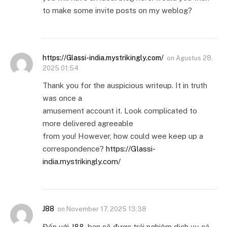
to make some invite posts on my weblog?
https://Glassi-india.mystrikingly.com/
on
Agustus 28,
2025 01:54
Thank you for the auspicious writeup. It in truth
was once a
amusement account it. Look complicated to
more delivered agreeable
from you! However, how could wee keep up a
correspondence?
https://Glassi-
india.mystrikingly.com/
J88
on
November 17, 2025 13:38
Đến với
J88
, bạn sẽ được trải nghiệm dịch vụ cá