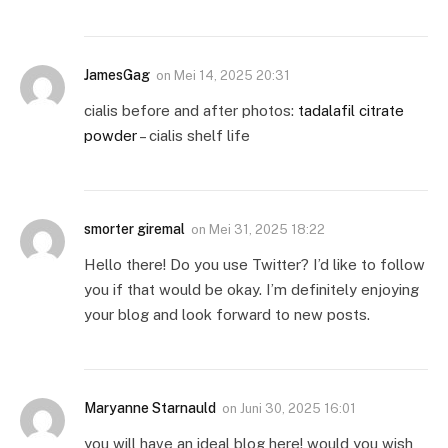
JamesGag
on
Mei 14, 2025 20:31
cialis before and after photos:
tadalafil citrate
powder
– cialis shelf life
smorter giremal
on
Mei 31, 2025 18:22
Hello there! Do you use Twitter? I’d like to follow
you if that would be okay. I’m definitely enjoying
your blog and look forward to new posts.
Maryanne Starnauld
on
Juni 30, 2025 16:01
you will have an ideal blog here! would you wish