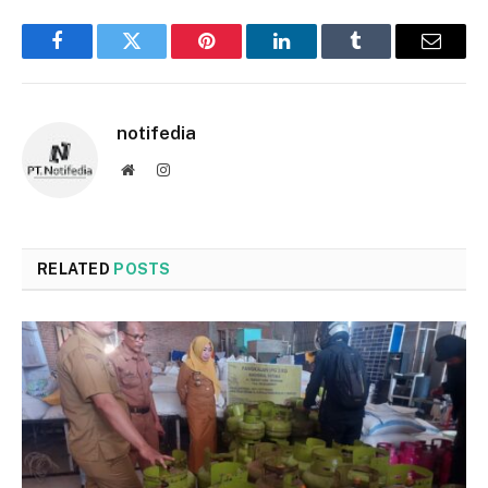
Facebook
Twitter
Pinterest
LinkedIn
Tumblr
Email
notifedia
Website
Instagram
RELATED
POSTS