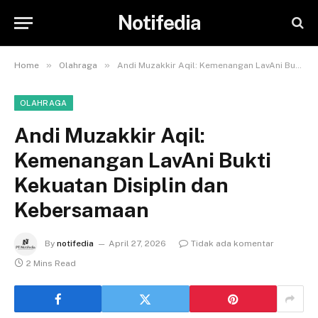
Notifedia
»
»
Home
Olahraga
Andi Muzakkir Aqil: Kemenangan LavAni Bukti Kekuatan Disiplin dan Kebersamaan
OLAHRAGA
Andi Muzakkir Aqil:
Kemenangan LavAni Bukti
Kekuatan Disiplin dan
Kebersamaan
By
notifedia
April 27, 2026
Tidak ada komentar
2 Mins Read