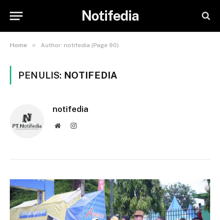
Notifedia
»
Home
Author: notifedia (Page 90)
PENULIS:
NOTIFEDIA
notifedia
Website
Instagram