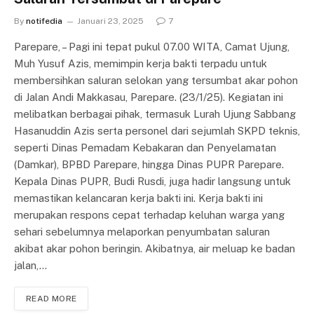
By
notifedia
Januari 23, 2025
7
Parepare, – Pagi ini tepat pukul 07.00 WITA, Camat Ujung,
Muh Yusuf Azis, memimpin kerja bakti terpadu untuk
membersihkan saluran selokan yang tersumbat akar pohon
di Jalan Andi Makkasau, Parepare. (23/1/25). Kegiatan ini
melibatkan berbagai pihak, termasuk Lurah Ujung Sabbang
Hasanuddin Azis serta personel dari sejumlah SKPD teknis,
seperti Dinas Pemadam Kebakaran dan Penyelamatan
(Damkar), BPBD Parepare, hingga Dinas PUPR Parepare.
Kepala Dinas PUPR, Budi Rusdi, juga hadir langsung untuk
memastikan kelancaran kerja bakti ini. Kerja bakti ini
merupakan respons cepat terhadap keluhan warga yang
sehari sebelumnya melaporkan penyumbatan saluran
akibat akar pohon beringin. Akibatnya, air meluap ke badan
jalan,…
READ MORE