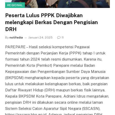
REGIONAL
Peserta Lulus PPPK Diwajibkan
melengkapi Berkas Dengan Pengisian
DRH
By
notifedia
Januari 24, 2025
11
PAREPARE – Hasil seleksi kompetensi Pegawai
Pemerintah dengan Perjanjian Kerja (PPPK) tahap I untuk
formasi tahun 2024 telah resmi diumumkan. Karena itu,
Pemerintah Kota (Pemkot) Parepare melalui Badan
Kepegawaian dan Pengembangan Sumber Daya Manusia
(BKPSDM) mengharapkan kepada peserta yang dinyatakan
lulus untuk melakukan kelengkapan berkas, baik pengisian
Daftar Riwayat Hidup (DRH) maupun berkas fisik lainnya.
Kepala BKPSDM Kota Parepare, Adriani Idrus mengatakan,
pengisian DRH ini dilakukan secara online melalui laman
Sistem Seleksi Calon Aparatur Sipil Negara (SSCASN),
https://sscasn.bkn.go.id. Adapun, jadwal pengisian DRH