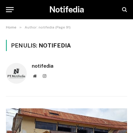
Notifedia
»
Home
Author: notifedia (Page 91)
PENULIS:
NOTIFEDIA
notifedia
Website
Instagram