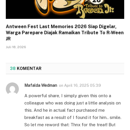
Antween Fest Last Memories 2026 Siap Digelar,
Warga Parepare Diajak Ramaikan Tribute To R-Ween
JR
Juli 18, 2026
38
KOMENTAR
Mafalda Wedman
on
April 16, 2025 05:39
A powerful share, I simply given this onto a
colleague who was doing just a little analysis on
this. And he in actual fact purchased me
breakfast as a result of I found it for him.. smile.
So let me reword that: Thnx for the treat! But