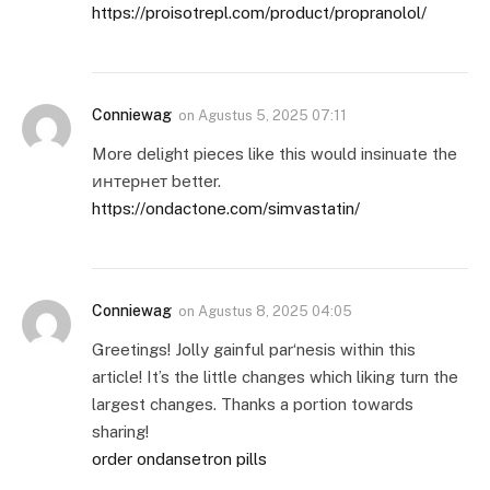
https://proisotrepl.com/product/propranolol/
Conniewag
on
Agustus 5, 2025 07:11
More delight pieces like this would insinuate the
интернет better.
https://ondactone.com/simvastatin/
Conniewag
on
Agustus 8, 2025 04:05
Greetings! Jolly gainful par‘nesis within this
article! It’s the little changes which liking turn the
largest changes. Thanks a portion towards
sharing!
order ondansetron pills