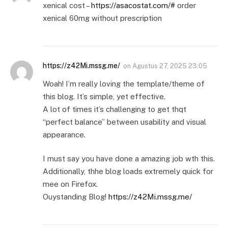
xenical cost –
https://asacostat.com/#
order
xenical 60mg without prescription
https://z42Mi.mssg.me/
on
Agustus 27, 2025 23:05
Woah! I’m really loving the template/theme of
this blog. It’s simple, yet effective.
A lot of times it’s challenging to get thqt
“perfect balance” between usability and visual
appearance.
I must say you have done a amazing job wth this.
Additionally, thhe blog loads extremely quick for
mee on Firefox.
Ouystanding Blog!
https://z42Mi.mssg.me/