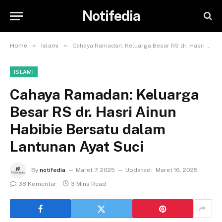
Notifedia
»
»
Home
Islami
Cahaya Ramadan: Keluarga Besar RS dr. Hasri Ainun Habibie Bersatu dalam Lantunan Ayat Suci
ISLAMI
Cahaya Ramadan: Keluarga
Besar RS dr. Hasri Ainun
Habibie Bersatu dalam
Lantunan Ayat Suci
By
notifedia
Maret 7, 2025
Updated:
Maret 16, 2025
38 Komentar
3 Mins Read