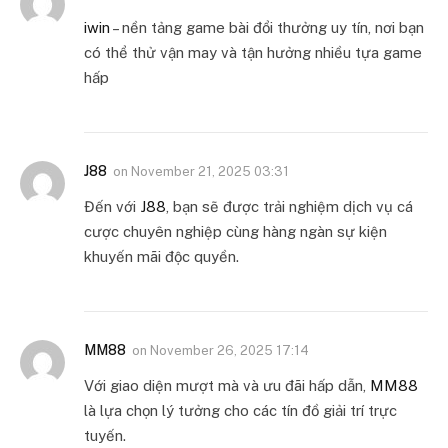
iwin
– nền tảng game bài đổi thưởng uy tín, nơi bạn
có thể thử vận may và tận hưởng nhiều tựa game
hấp
J88
on
November 21, 2025 03:31
Đến với
J88
, bạn sẽ được trải nghiệm dịch vụ cá
cược chuyên nghiệp cùng hàng ngàn sự kiện
khuyến mãi độc quyền.
MM88
on
November 26, 2025 17:14
Với giao diện mượt mà và ưu đãi hấp dẫn,
MM88
là lựa chọn lý tưởng cho các tín đồ giải trí trực
tuyến.