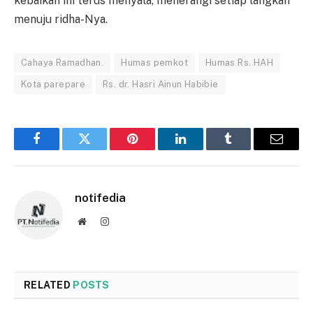
kebaikan ini terus menyala, menerangi setiap langkah
menuju ridha-Nya.
Cahaya Ramadhan.
Humas pemkot
Humas Rs. HAH
Kota parepare
Rs. dr. Hasri Ainun Habibie
Facebook
Twitter
Pinterest
LinkedIn
Tumblr
Email
notifedia
Website
Instagram
RELATED
POSTS