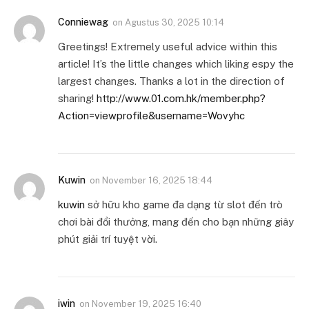
Conniewag
on
Agustus 30, 2025 10:14
Greetings! Extremely useful advice within this
article! It’s the little changes which liking espy the
largest changes. Thanks a lot in the direction of
sharing!
http://www.01.com.hk/member.php?
Action=viewprofile&username=Wovyhc
Kuwin
on
November 16, 2025 18:44
kuwin
sở hữu kho game đa dạng từ slot đến trò
chơi bài đổi thưởng, mang đến cho bạn những giây
phút giải trí tuyệt vời.
iwin
on
November 19, 2025 16:40