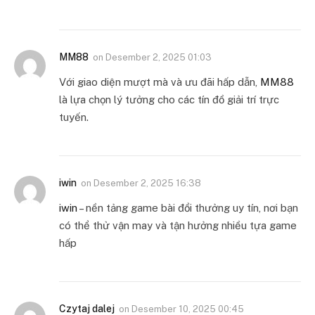
MM88
on
Desember 2, 2025 01:03
Với giao diện mượt mà và ưu đãi hấp dẫn,
MM88
là lựa chọn lý tưởng cho các tín đồ giải trí trực
tuyến.
iwin
on
Desember 2, 2025 16:38
iwin
– nền tảng game bài đổi thưởng uy tín, nơi bạn
có thể thử vận may và tận hưởng nhiều tựa game
hấp
Czytaj dalej
on
Desember 10, 2025 00:45