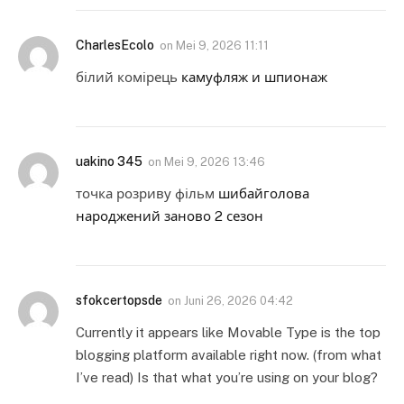
CharlesEcolo
on
Mei 9, 2026 11:11
білий комірець
камуфляж и шпионаж
uakino 345
on
Mei 9, 2026 13:46
точка розриву фільм
шибайголова
народжений заново 2 сезон
sfokcertopsde
on
Juni 26, 2026 04:42
Currently it appears like Movable Type is the top
blogging platform available right now. (from what
I’ve read) Is that what you’re using on your blog?