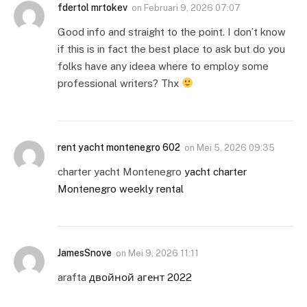
fdertol mrtokev
on
Februari 9, 2026 07:07
Good info and straight to the point. I don’t know
if this is in fact the best place to ask but do you
folks have any ideea where to employ some
professional writers? Thx
rent yacht montenegro 602
on
Mei 5, 2026 09:35
charter yacht Montenegro
yacht charter
Montenegro weekly rental
JamesSnove
on
Mei 9, 2026 11:11
arafta
двойной агент 2022