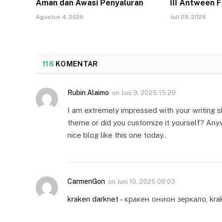
Aman dan Awasi Penyaluran
III Antween 
Agustus 4, 2026
Juli 29, 2026
116
KOMENTAR
Rubin Alaimo
on
Juni 9, 2025 15:29
I am extremely impressed with your writing ski
theme or did you customize it yourself? Anywa
nice blog like this one today..
CarmenGon
on
Juni 10, 2025 08:03
kraken darknet
– кракен онион зеркало, kra