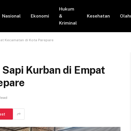
Hukum
Nasional
Ekonomi
&
Kesehatan
Olah
Kriminal
at Kecamatan di Kota Parepare
 Sapi Kurban di Empat
epare
 Read
est