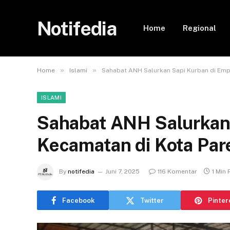
Notifedia
Home
Regional
»
»
Home
Islami
Sahabat ANH Salurkan Sapi Kurban di Emp
ISLAMI
Sahabat ANH Salurkan
Kecamatan di Kota Par
By
notifedia
Juni 7, 2025
116 Komentar
1 Min
Facebook
Twitter
Pinter