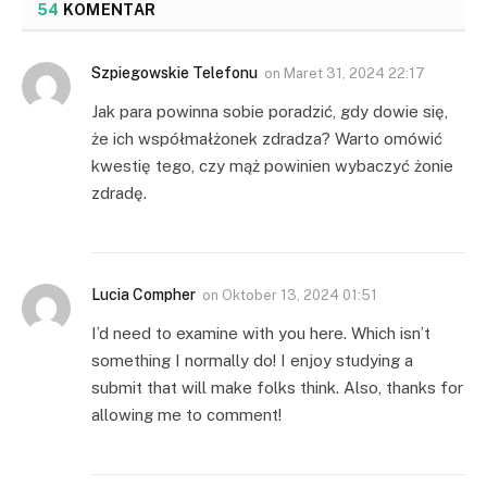
54
KOMENTAR
Szpiegowskie Telefonu
on
Maret 31, 2024 22:17
Jak para powinna sobie poradzić, gdy dowie się,
że ich współmałżonek zdradza? Warto omówić
kwestię tego, czy mąż powinien wybaczyć żonie
zdradę.
Lucia Compher
on
Oktober 13, 2024 01:51
I’d need to examine with you here. Which isn’t
something I normally do! I enjoy studying a
submit that will make folks think. Also, thanks for
allowing me to comment!