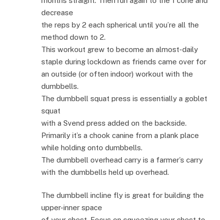
months straight. Then run again to the 1 cone and
decrease
the reps by 2 each spherical until you’re all the
method down to 2.
This workout grew to become an almost-daily
staple during lockdown as friends came over for
an outside (or often indoor) workout with the
dumbbells.
The dumbbell squat press is essentially a goblet
squat
with a Svend press added on the backside.
Primarily it’s a chook canine from a plank place
while holding onto dumbbells.
The dumbbell overhead carry is a farmer’s carry
with the dumbbells held up overhead.
The dumbbell incline fly is great for building the
upper-inner space
of your chest. Focus on squeezing your chest to