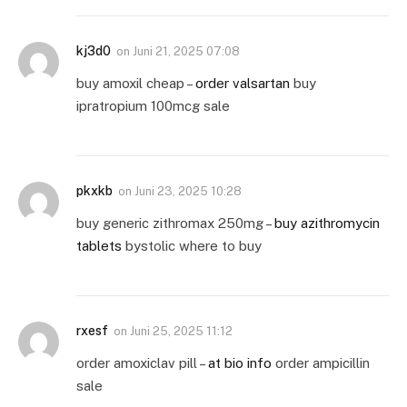
kj3d0
on
Juni 21, 2025 07:08
buy amoxil cheap –
order valsartan
buy
ipratropium 100mcg sale
pkxkb
on
Juni 23, 2025 10:28
buy generic zithromax 250mg –
buy azithromycin
tablets
bystolic where to buy
rxesf
on
Juni 25, 2025 11:12
order amoxiclav pill –
at bio info
order ampicillin
sale