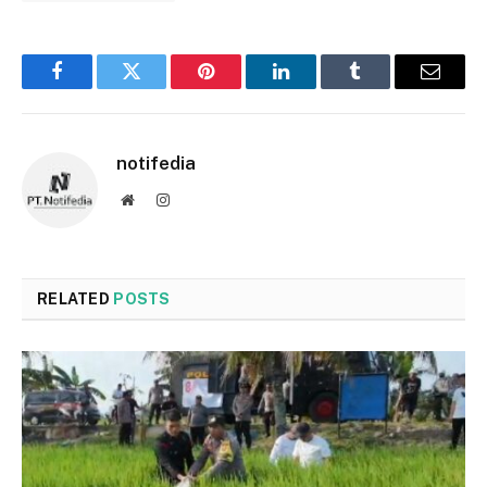
Facebook
Twitter
Pinterest
LinkedIn
Tumblr
Email
notifedia
Website
Instagram
RELATED
POSTS