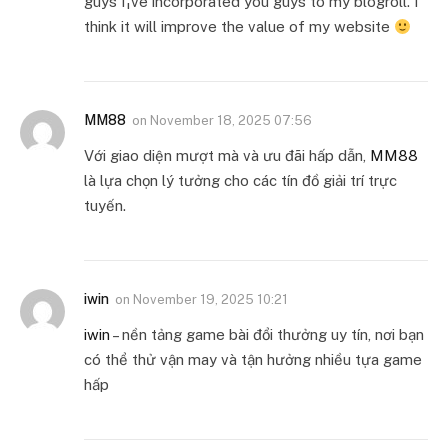
guys I¦ve incorporated you guys to my blogroll. I
think it will improve the value of my website
MM88
on
November 18, 2025 07:56
Với giao diện mượt mà và ưu đãi hấp dẫn,
MM88
là lựa chọn lý tưởng cho các tín đồ giải trí trực
tuyến.
iwin
on
November 19, 2025 10:21
iwin
– nền tảng game bài đổi thưởng uy tín, nơi bạn
có thể thử vận may và tận hưởng nhiều tựa game
hấp