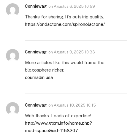
Conniewag
on
Agustus 6, 2025 10:59
Thanks for sharing. It’s outstrip quality.
https://ondactone.com/spironolactone/
Conniewag
on
Agustus 9, 2025 10:33
More articles like this would frame the
blogosphere richer.
coumadin usa
Conniewag
on
Agustus 18, 2025 10:15
With thanks. Loads of expertise!
http://www.gtcm.info/home.php?
mod=space&uid=1158207