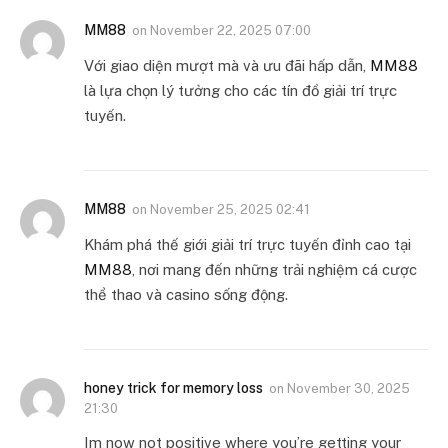
MM88
on
November 22, 2025 07:00
Với giao diện mượt mà và ưu đãi hấp dẫn,
MM88
là lựa chọn lý tưởng cho các tín đồ giải trí trực
tuyến.
MM88
on
November 25, 2025 02:41
Khám phá thế giới giải trí trực tuyến đỉnh cao tại
MM88
, nơi mang đến những trải nghiệm cá cược
thể thao và casino sống động.
honey trick for memory loss
on
November 30, 2025
21:30
Im now not positive where you’re getting your