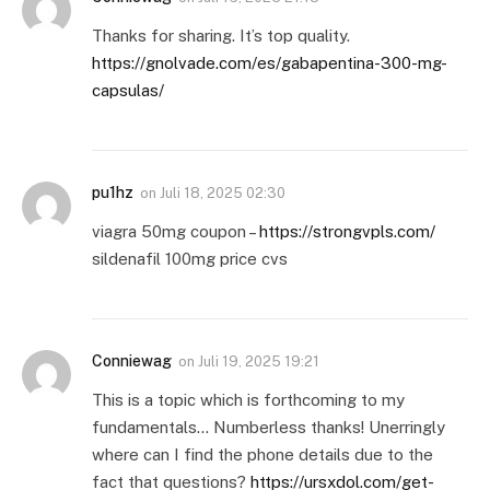
Thanks for sharing. It’s top quality.
https://gnolvade.com/es/gabapentina-300-mg-
capsulas/
pu1hz
on
Juli 18, 2025 02:30
viagra 50mg coupon –
https://strongvpls.com/
sildenafil 100mg price cvs
Conniewag
on
Juli 19, 2025 19:21
This is a topic which is forthcoming to my
fundamentals… Numberless thanks! Unerringly
where can I find the phone details due to the
fact that questions?
https://ursxdol.com/get-