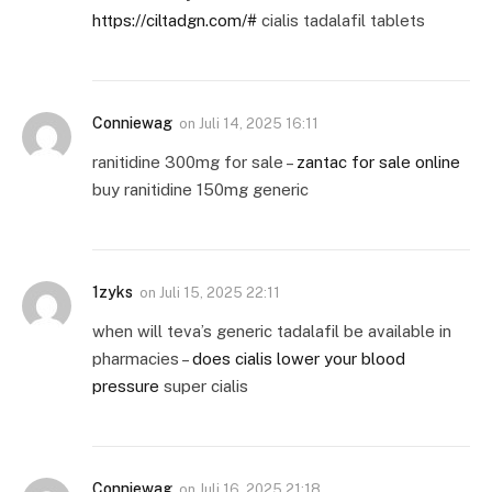
https://ciltadgn.com/#
cialis tadalafil tablets
Conniewag
on
Juli 14, 2025 16:11
ranitidine 300mg for sale –
zantac for sale online
buy ranitidine 150mg generic
1zyks
on
Juli 15, 2025 22:11
when will teva’s generic tadalafil be available in
pharmacies –
does cialis lower your blood
pressure
super cialis
Conniewag
on
Juli 16, 2025 21:18