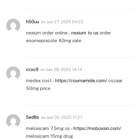
h50uu
on
Juni 27, 2025 04:03
nexium order online –
nexium to us
order
esomeprazole 40mg sale
ccxc9
on
Juni 28, 2025 14:14
medex cost –
https://coumamide.com/
cozaar
50mg price
5ed8o
on
Juni 30, 2025 11:27
meloxicam 7.5mg us –
https://moboxsin.com/
meloxicam 15mg drug