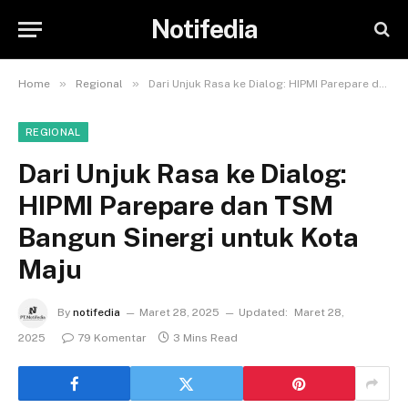
Notifedia
»
»
Home
Regional
Dari Unjuk Rasa ke Dialog: HIPMI Parepare dan TSM Bangun Sinergi untuk Kota Maju
REGIONAL
Dari Unjuk Rasa ke Dialog:
HIPMI Parepare dan TSM
Bangun Sinergi untuk Kota
Maju
By
notifedia
Maret 28, 2025
Updated:
Maret 28,
2025
79 Komentar
3 Mins Read