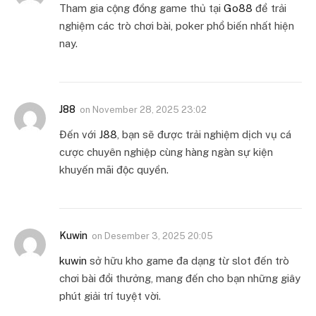
Tham gia cộng đồng game thủ tại
Go88
để trải
nghiệm các trò chơi bài, poker phổ biến nhất hiện
nay.
J88
on
November 28, 2025 23:02
Đến với
J88
, bạn sẽ được trải nghiệm dịch vụ cá
cược chuyên nghiệp cùng hàng ngàn sự kiện
khuyến mãi độc quyền.
Kuwin
on
Desember 3, 2025 20:05
kuwin
sở hữu kho game đa dạng từ slot đến trò
chơi bài đổi thưởng, mang đến cho bạn những giây
phút giải trí tuyệt vời.