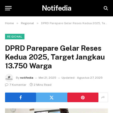
Notifedia
»
»
Home
Regional
DPRD Parepare Gelar Reses Kedua 2025, Target Jangkau 13.750 Warga
REGIONAL
DPRD Parepare Gelar Reses
Kedua 2025, Target Jangkau
13.750 Warga
By
notifedia
Mei 21, 2025
Updated:
Agustus 27, 2025
7 Komentar
2 Mins Read