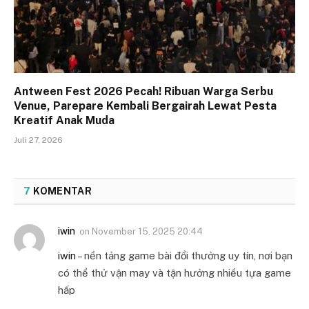
Antween Fest 2026 Pecah! Ribuan Warga Serbu
Venue, Parepare Kembali Bergairah Lewat Pesta
Kreatif Anak Muda
Juli 27, 2026
7
KOMENTAR
iwin
on
November 15, 2025 20:44
iwin
– nền tảng game bài đổi thưởng uy tín, nơi bạn
có thể thử vận may và tận hưởng nhiều tựa game
hấp