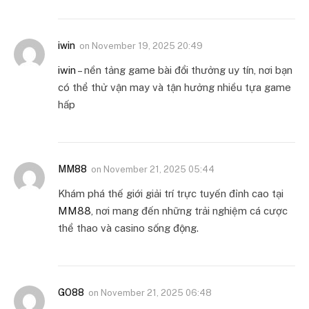
iwin
on
November 19, 2025 20:49
iwin
– nền tảng game bài đổi thưởng uy tín, nơi bạn
có thể thử vận may và tận hưởng nhiều tựa game
hấp
MM88
on
November 21, 2025 05:44
Khám phá thế giới giải trí trực tuyến đỉnh cao tại
MM88
, nơi mang đến những trải nghiệm cá cược
thể thao và casino sống động.
GO88
on
November 21, 2025 06:48