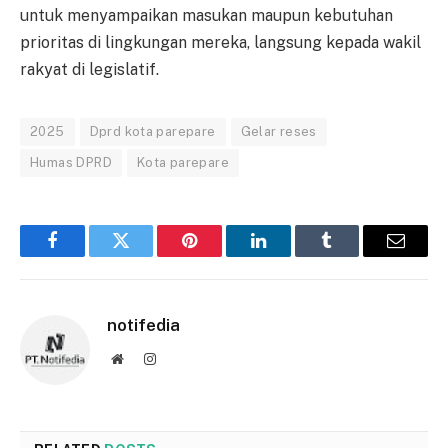
untuk menyampaikan masukan maupun kebutuhan
prioritas di lingkungan mereka, langsung kepada wakil
rakyat di legislatif.
2025
Dprd kota parepare
Gelar reses
Humas DPRD
Kota parepare
Facebook
Twitter
Pinterest
LinkedIn
Tumblr
Email
notifedia
Website
Instagram