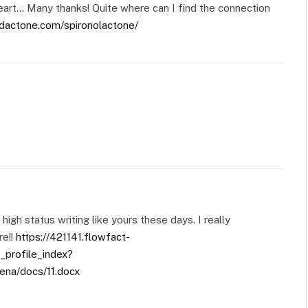
eart… Many thanks! Quite where can I find the connection
ndactone.com/spironolactone/
high status writing like yours these days. I really
re!!
https://421141.flowfact-
_profile_index?
ena/docs/11.docx