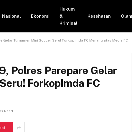
Hukum
Nasional
Ekonomi
&
Kesehatan
Olah
Kriminal
re Gelar Turnamen Mini Soccer Seru! Forkopimda FC Menang atas Media FC
, Polres Parepare Gelar
Seru! Forkopimda FC
ns Read
est