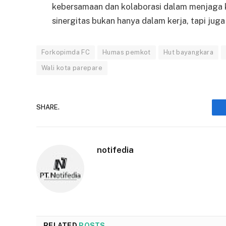
kebersamaan dan kolaborasi dalam menjaga k
sinergitas bukan hanya dalam kerja, tapi jug
Forkopimda FC
Humas pemkot
Hut bayangkara
Wali kota parepare
SHARE.
notifedia
RELATED
POSTS