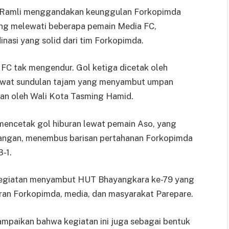
l Ramli menggandakan keunggulan Forkopimda
ang melewati beberapa pemain Media FC,
nasi yang solid dari tim Forkopimda.
C tak mengendur. Gol ketiga dicetak oleh
lewat sundulan tajam yang menyambut umpan
skan oleh Wali Kota Tasming Hamid.
mencetak gol hiburan lewat pemain Aso, yang
pangan, menembus barisan pertahanan Forkopimda
-1.
n kegiatan menyambut HUT Bhayangkara ke-79 yang
aran Forkopimda, media, dan masyarakat Parepare.
paikan bahwa kegiatan ini juga sebagai bentuk