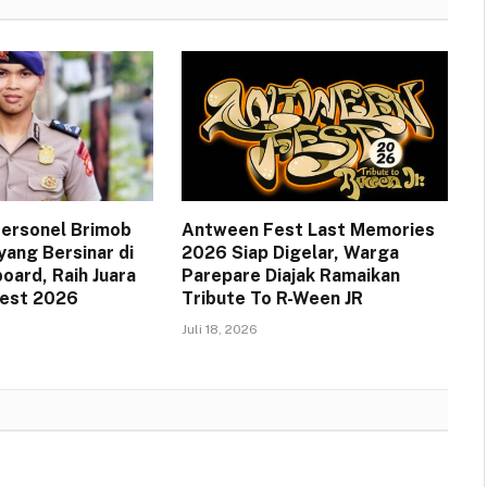
 Personel Brimob
Antween Fest Last Memories
yang Bersinar di
2026 Siap Digelar, Warga
oard, Raih Juara
Parepare Diajak Ramaikan
Fest 2026
Tribute To R-Ween JR
Juli 18, 2026