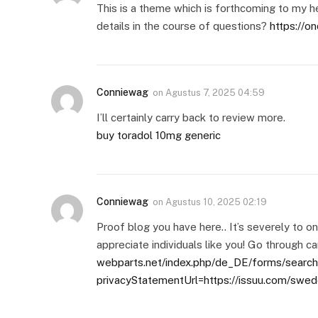
This is a theme which is forthcoming to my h
details in the course of questions?
https://o
Conniewag
on
Agustus 7, 2025 04:59
I’ll certainly carry back to review more.
buy toradol 10mg generic
Conniewag
on
Agustus 10, 2025 02:19
Proof blog you have here.. It’s severely to on 
appreciate individuals like you! Go through ca
webparts.net/index.php/de_DE/forms/search
privacyStatementUrl=https://issuu.com/swed