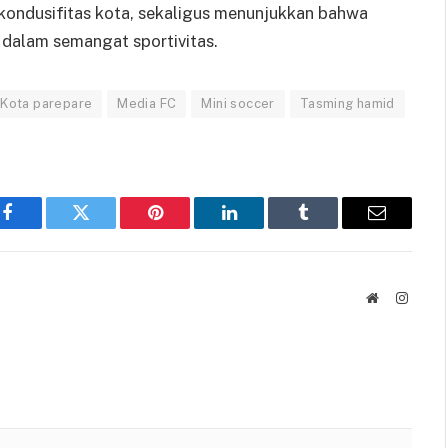
ondusifitas kota, sekaligus menunjukkan bahwa
a dalam semangat sportivitas.
Kota parepare
Media FC
Mini soccer
Tasming hamid
Facebook
Twitter
Pinterest
LinkedIn
Tumblr
Email
Website
Instag