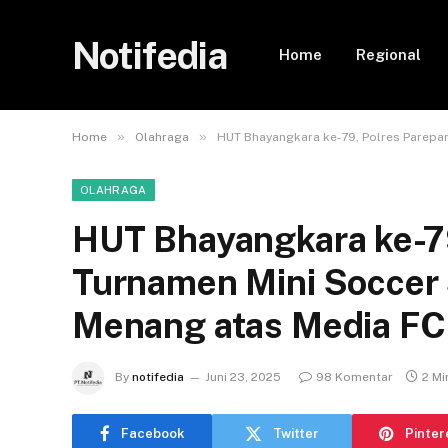
Notifedia
Home
Regional
»
»
Home
Olahraga
HUT Bhayangkara ke-79, Polres Parepa
OLAHRAGA
HUT Bhayangkara ke-79
Turnamen Mini Soccer 
Menang atas Media FC
By
notifedia
Juni 23, 2025
98 Komentar
2 Mi
Facebook
Twitter
Pinter