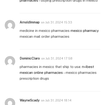
pharmacies
– buying prescription drugs in mexico
ArnoldImmap
on
Juli 31, 2024 15:33
medicine in mexico pharmacies
mexico pharmacy
mexican mail order pharmacies
DominicClaro
on
Juli 31, 2024 17:58
pharmacies in mexico that ship to usa:
п»їbest
mexican online pharmacies
– mexico pharmacies
prescription drugs
WayneScady
on
Juli 31, 2024 18:14