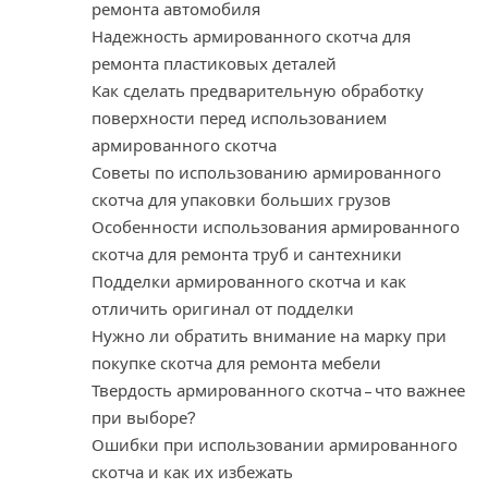
ремонта автомобиля
Надежность армированного скотча для
ремонта пластиковых деталей
Как сделать предварительную обработку
поверхности перед использованием
армированного скотча
Советы по использованию армированного
скотча для упаковки больших грузов
Особенности использования армированного
скотча для ремонта труб и сантехники
Подделки армированного скотча и как
отличить оригинал от подделки
Нужно ли обратить внимание на марку при
покупке скотча для ремонта мебели
Твердость армированного скотча – что важнее
при выборе?
Ошибки при использовании армированного
скотча и как их избежать