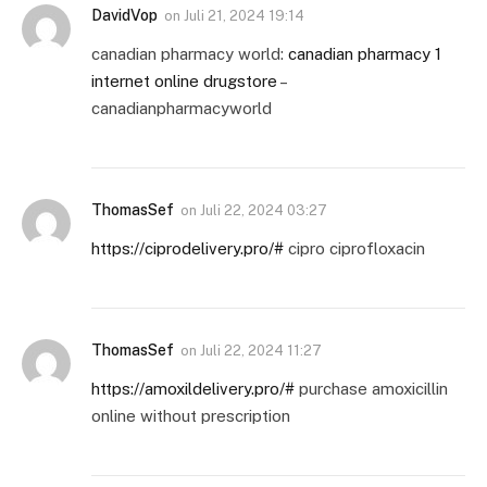
DavidVop
on
Juli 21, 2024 19:14
canadian pharmacy world:
canadian pharmacy 1
internet online drugstore
–
canadianpharmacyworld
ThomasSef
on
Juli 22, 2024 03:27
https://ciprodelivery.pro/#
cipro ciprofloxacin
ThomasSef
on
Juli 22, 2024 11:27
https://amoxildelivery.pro/#
purchase amoxicillin
online without prescription