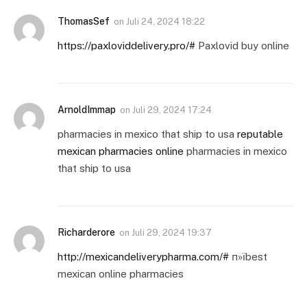
ThomasSef
on
Juli 24, 2024 18:22
https://paxloviddelivery.pro/#
Paxlovid buy online
ArnoldImmap
on
Juli 29, 2024 17:24
pharmacies in mexico that ship to usa
reputable
mexican pharmacies online
pharmacies in mexico
that ship to usa
Richarderore
on
Juli 29, 2024 19:37
http://mexicandeliverypharma.com/#
п»їbest
mexican online pharmacies