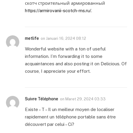
скотч строительный армированный
https://armirovanii-scotch-ms.ru/
.
metlife
on
Januari 16, 2024 08:12
Wonderful website with a ton of useful
information. I’m forwarding it to some
acquaintances and also posting it on Delicious. Of
course, I appreciate your effort.
Suivre Téléphone
on
Maret 29, 2024 03:33
Existe – T – Il un meilleur moyen de localiser
rapidement un téléphone portable sans être
découvert par celui – Ci?