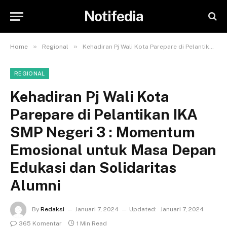
Notifedia
»
»
Home
Regional
Kehadiran Pj Wali Kota Parepare di Pelantikan IKA SMP Negeri 3 : Momentum Emosional untuk Masa Depan Edukasi dan Solidaritas Alumni
REGIONAL
Kehadiran Pj Wali Kota
Parepare di Pelantikan IKA
SMP Negeri 3 : Momentum
Emosional untuk Masa Depan
Edukasi dan Solidaritas
Alumni
By
Redaksi
Januari 7, 2024
Updated:
Januari 7, 2024
365 Komentar
1 Min Read