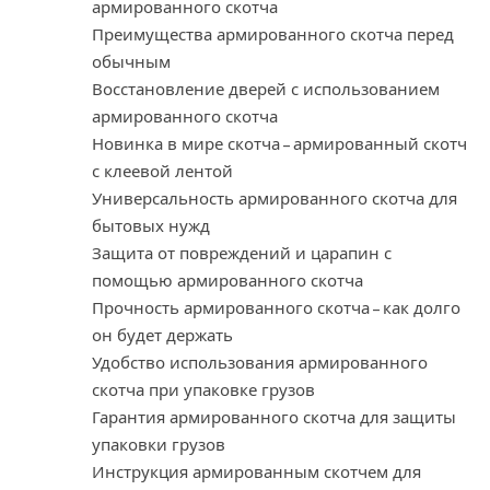
армированного скотча
Преимущества армированного скотча перед
обычным
Восстановление дверей с использованием
армированного скотча
Новинка в мире скотча – армированный скотч
с клеевой лентой
Универсальность армированного скотча для
бытовых нужд
Защита от повреждений и царапин с
помощью армированного скотча
Прочность армированного скотча – как долго
он будет держать
Удобство использования армированного
скотча при упаковке грузов
Гарантия армированного скотча для защиты
упаковки грузов
Инструкция армированным скотчем для