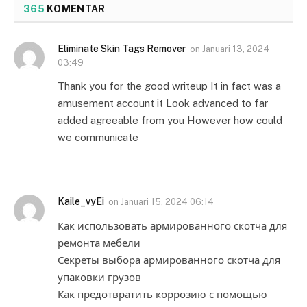
365
KOMENTAR
Eliminate Skin Tags Remover
on
Januari 13, 2024
03:49
Thank you for the good writeup It in fact was a
amusement account it Look advanced to far
added agreeable from you However how could
we communicate
Kaile_vyEi
on
Januari 15, 2024 06:14
Как использовать армированного скотча для
ремонта мебели
Секреты выбора армированного скотча для
упаковки грузов
Как предотвратить коррозию с помощью