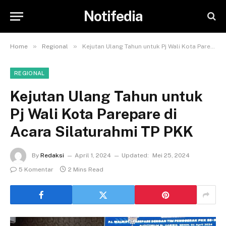
Notifedia
»
»
Home
Regional
Kejutan Ulang Tahun untuk Pj Wali Kota Parepare di Acara Silaturahmi TP PKK
REGIONAL
Kejutan Ulang Tahun untuk
Pj Wali Kota Parepare di
Acara Silaturahmi TP PKK
By
Redaksi
April 1, 2024
Updated:
Mei 25, 2024
5 Komentar
2 Mins Read