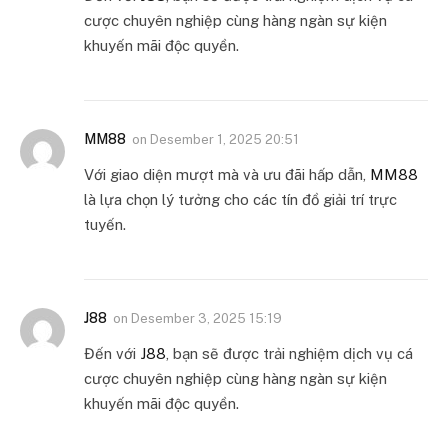
cược chuyên nghiệp cùng hàng ngàn sự kiện
khuyến mãi độc quyền.
MM88
on
Desember 1, 2025 20:51
Với giao diện mượt mà và ưu đãi hấp dẫn,
MM88
là lựa chọn lý tưởng cho các tín đồ giải trí trực
tuyến.
J88
on
Desember 3, 2025 15:19
Đến với
J88
, bạn sẽ được trải nghiệm dịch vụ cá
cược chuyên nghiệp cùng hàng ngàn sự kiện
khuyến mãi độc quyền.