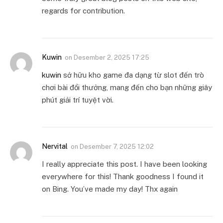
regards for contribution.
Kuwin
on
Desember 2, 2025 17:25
kuwin
sở hữu kho game đa dạng từ slot đến trò
chơi bài đổi thưởng, mang đến cho bạn những giây
phút giải trí tuyệt vời.
Nervital
on
Desember 7, 2025 12:02
I really appreciate this post. I have been looking
everywhere for this! Thank goodness I found it
on Bing. You’ve made my day! Thx again