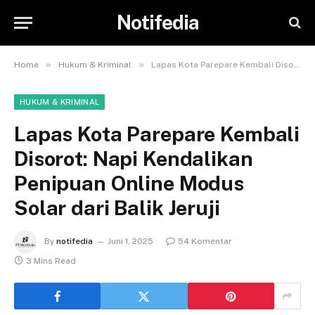
Notifedia
»
»
Home
Hukum & Kriminal
Lapas Kota Parepare Kembali Disorot: Napi Kendalikan Penipuan Online Modus Solar dari Balik Jeruji
HUKUM & KRIMINAL
Lapas Kota Parepare Kembali
Disorot: Napi Kendalikan
Penipuan Online Modus
Solar dari Balik Jeruji
By
notifedia
Juni 1, 2025
54 Komentar
3 Mins Read