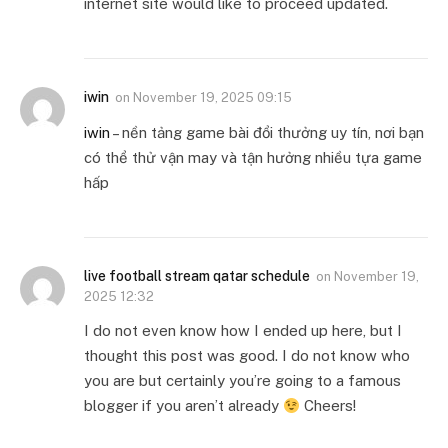
internet site would like to proceed updated.
iwin
on
November 19, 2025 09:15
iwin
– nền tảng game bài đổi thưởng uy tín, nơi bạn
có thể thử vận may và tận hưởng nhiều tựa game
hấp
live football stream qatar schedule
on
November 19,
2025 12:32
I do not even know how I ended up here, but I
thought this post was good. I do not know who
you are but certainly you’re going to a famous
blogger if you aren’t already
Cheers!