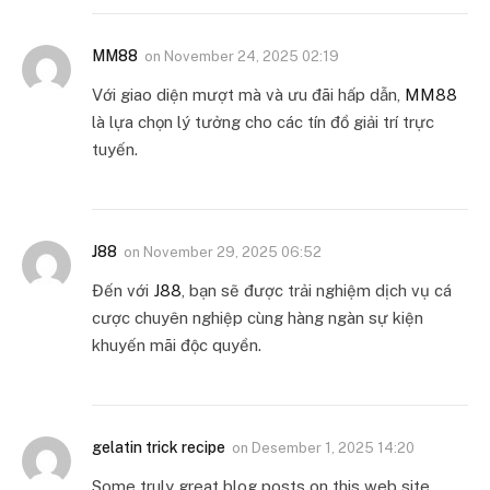
MM88
on
November 24, 2025 02:19
Với giao diện mượt mà và ưu đãi hấp dẫn,
MM88
là lựa chọn lý tưởng cho các tín đồ giải trí trực
tuyến.
J88
on
November 29, 2025 06:52
Đến với
J88
, bạn sẽ được trải nghiệm dịch vụ cá
cược chuyên nghiệp cùng hàng ngàn sự kiện
khuyến mãi độc quyền.
gelatin trick recipe
on
Desember 1, 2025 14:20
Some truly great blog posts on this web site,