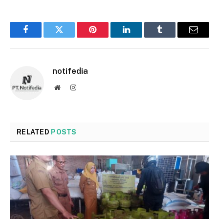
Facebook
Twitter
Pinterest
LinkedIn
Tumblr
Email
notifedia
Website
Instagram
RELATED
POSTS