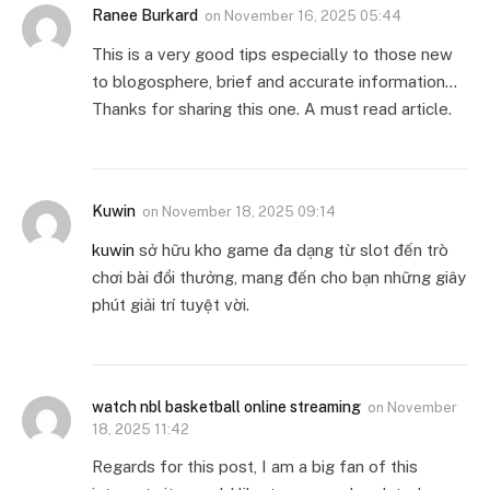
Ranee Burkard
on
November 16, 2025 05:44
This is a very good tips especially to those new
to blogosphere, brief and accurate information…
Thanks for sharing this one. A must read article.
Kuwin
on
November 18, 2025 09:14
kuwin
sở hữu kho game đa dạng từ slot đến trò
chơi bài đổi thưởng, mang đến cho bạn những giây
phút giải trí tuyệt vời.
watch nbl basketball online streaming
on
November
18, 2025 11:42
Regards for this post, I am a big fan of this