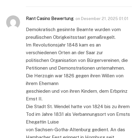
Rant Casino Bewertung
on
Desember 21, 2025 01:01
Demokratisch gesinnte Beamte wurden vom
preußischen Obrigkeitsstaat gemaßregelt.
Im Revolutionsjahr 1848 kam es an
verschiedenen Orten an der Saar zur
politischen Organisation von Bürgervereinen, die
Petitionen und Demonstrationen unternahmen.
Die Herzogin war 1826 gegen ihren Willen von
ihrem Ehemann
geschieden und von ihren Kindern, dem Erbprinz
Ernst II.
Die Stadt St. Wendel hatte von 1824 bis zu ihrem
Tod im Jahre 1831 als Verbannungsort von Ernsts
Ehegattin Luise
von Sachsen-Gotha-Altenburg gedient. An das
Hambacher Fest erinnert in Homburg seit