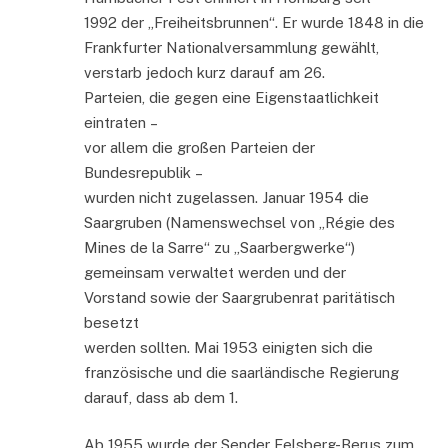
1992 der „Freiheitsbrunnen“. Er wurde 1848 in die
Frankfurter Nationalversammlung gewählt,
verstarb jedoch kurz darauf am 26.
Parteien, die gegen eine Eigenstaatlichkeit
eintraten –
vor allem die großen Parteien der
Bundesrepublik –
wurden nicht zugelassen. Januar 1954 die
Saargruben (Namenswechsel von „Régie des
Mines de la Sarre“ zu „Saarbergwerke“)
gemeinsam verwaltet werden und der
Vorstand sowie der Saargrubenrat paritätisch
besetzt
werden sollten. Mai 1953 einigten sich die
französische und die saarländische Regierung
darauf, dass ab dem 1.
Ab 1955 wurde der Sender Felsberg-Berus zum