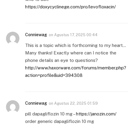
https://doxycyclinege.com/pro/levofloxacin/
Conniewag
on
Agustus 17, 2025 00:44
This is a topic which is forthcoming to my heart…
Many thanks! Exactly where can I notice the
phone details an eye to questions?
http://www.haxorware.com/forums/member.php?
action=profile&uid=394308
Conniewag
on
Agustus 22, 2025 01:59
pill dapagliflozin 10 mg –
https://janozin.com/
order generic dapagliflozin 10 mg