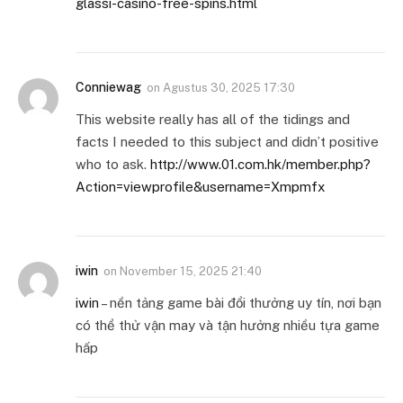
glassi-casino-free-spins.html
Conniewag
on
Agustus 30, 2025 17:30
This website really has all of the tidings and
facts I needed to this subject and didn’t positive
who to ask.
http://www.01.com.hk/member.php?
Action=viewprofile&username=Xmpmfx
iwin
on
November 15, 2025 21:40
iwin
– nền tảng game bài đổi thưởng uy tín, nơi bạn
có thể thử vận may và tận hưởng nhiều tựa game
hấp