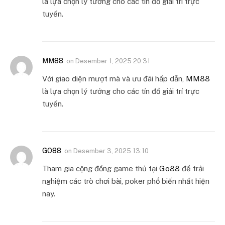
là lựa chọn lý tưởng cho các tín đồ giải trí trực
tuyến.
MM88
on
Desember 1, 2025 20:31
Với giao diện mượt mà và ưu đãi hấp dẫn,
MM88
là lựa chọn lý tưởng cho các tín đồ giải trí trực
tuyến.
GO88
on
Desember 3, 2025 13:10
Tham gia cộng đồng game thủ tại
Go88
để trải
nghiệm các trò chơi bài, poker phổ biến nhất hiện
nay.