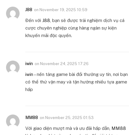
J88
on
November 19, 2025 10:59
Đến với
J88
, bạn sẽ được trải nghiệm dịch vụ cá
cược chuyên nghiệp cùng hàng ngàn sự kiện
khuyến mãi độc quyền.
iwin
on
November 24, 2025 17:26
iwin
– nền tảng game bài đổi thưởng uy tín, nơi bạn
có thể thử vận may và tận hưởng nhiều tựa game
hấp
MM88
on
November 25, 2025 01:53
Với giao diện mượt mà và ưu đãi hấp dẫn,
MM88