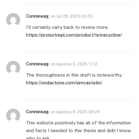
Conniewag
on
Juli 29, 2025 03:03
I’ll certainly carry back to review more.
https://proisotrepl.com/product/tetracycline/
Conniewag
on
Agustus 5, 2025 11:12
The thoroughness in this draft is noteworthy.
https://ondactone.com/simvastatin/
Conniewag
on
Agustus 8, 2025 08:24
This website positively has all of the information
and facts I needed to this thesis and didn’t know
who to ask.