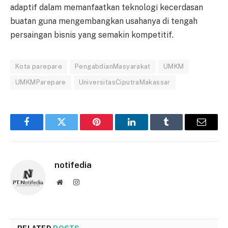
adaptif dalam memanfaatkan teknologi kecerdasan
buatan guna mengembangkan usahanya di tengah
persaingan bisnis yang semakin kompetitif.
Kota parepare
PengabdianMasyarakat
UMKM
UMKMParepare
UniversitasCiputraMakassar
Facebook
Twitter
Pinterest
LinkedIn
Tumblr
Email
notifedia
Website
Instagram