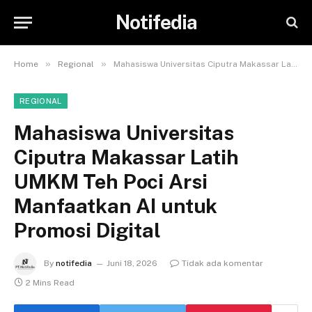
Notifedia
»
»
Home
Regional
Mahasiswa Universitas Ciputra Makassar Latih UMKM Teh Poci Arsi Manfaatkan AI untuk Promosi Digital
REGIONAL
Mahasiswa Universitas
Ciputra Makassar Latih
UMKM Teh Poci Arsi
Manfaatkan AI untuk
Promosi Digital
By
notifedia
Juni 18, 2026
Tidak ada komentar
2 Mins Read