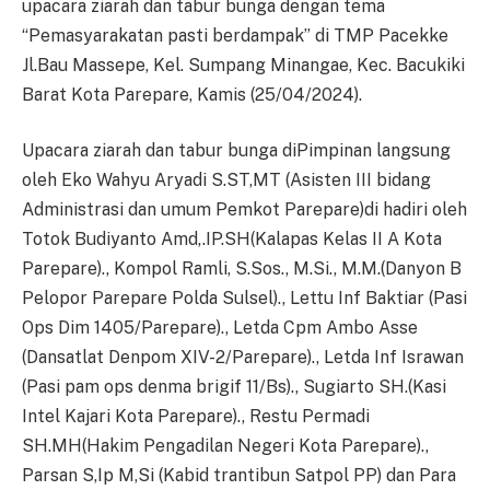
upacara ziarah dan tabur bunga dengan tema
“Pemasyarakatan pasti berdampak” di TMP Pacekke
Jl.Bau Massepe, Kel. Sumpang Minangae, Kec. Bacukiki
Barat Kota Parepare, Kamis (25/04/2024).
Upacara ziarah dan tabur bunga diPimpinan langsung
oleh Eko Wahyu Aryadi S.ST,MT (Asisten III bidang
Administrasi dan umum Pemkot Parepare)di hadiri oleh
Totok Budiyanto Amd,.IP.SH(Kalapas Kelas II A Kota
Parepare)., Kompol Ramli, S.Sos., M.Si., M.M.(Danyon B
Pelopor Parepare Polda Sulsel)., Lettu Inf Baktiar (Pasi
Ops Dim 1405/Parepare)., Letda Cpm Ambo Asse
(Dansatlat Denpom XIV-2/Parepare)., Letda Inf Israwan
(Pasi pam ops denma brigif 11/Bs)., Sugiarto SH.(Kasi
Intel Kajari Kota Parepare)., Restu Permadi
SH.MH(Hakim Pengadilan Negeri Kota Parepare).,
Parsan S,Ip M,Si (Kabid trantibun Satpol PP) dan Para