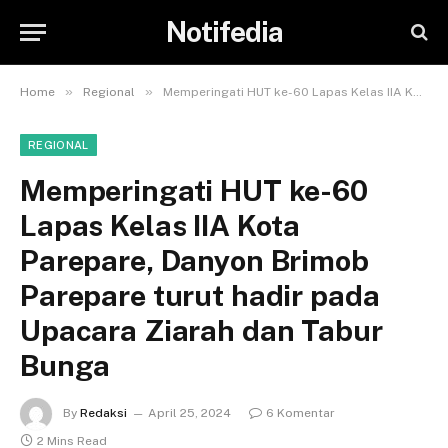
Notifedia
»
»
Home
Regional
Memperingati HUT ke-60 Lapas Kelas IIA Kota Parepare, Danyon Brimob Parepare turut hadir pada Upacara Ziarah dan Tabur Bunga
REGIONAL
Memperingati HUT ke-60
Lapas Kelas IIA Kota
Parepare, Danyon Brimob
Parepare turut hadir pada
Upacara Ziarah dan Tabur
Bunga
By
Redaksi
April 25, 2024
6 Komentar
2 Mins Read