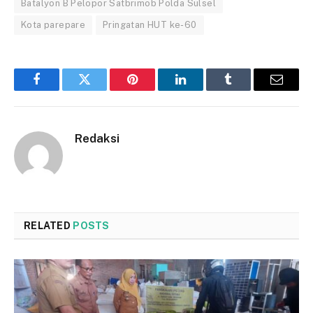
Batalyon B Pelopor Satbrimob Polda Sulsel
Kota parepare
Pringatan HUT ke-60
Facebook
Twitter
Pinterest
LinkedIn
Tumblr
Email
Redaksi
RELATED
POSTS