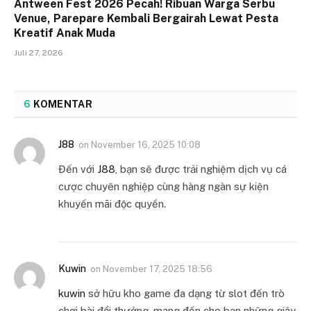
Antween Fest 2026 Pecah! Ribuan Warga Serbu
Venue, Parepare Kembali Bergairah Lewat Pesta
Kreatif Anak Muda
Juli 27, 2026
6
KOMENTAR
J88
on
November 16, 2025 10:08
Đến với
J88
, bạn sẽ được trải nghiệm dịch vụ cá
cược chuyên nghiệp cùng hàng ngàn sự kiện
khuyến mãi độc quyền.
Kuwin
on
November 17, 2025 18:56
kuwin
sở hữu kho game đa dạng từ slot đến trò
chơi bài đổi thưởng, mang đến cho bạn những giây