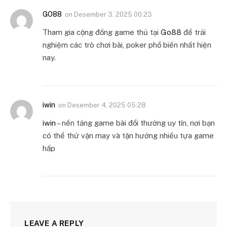
GO88
on
Desember 3, 2025 00:23
Tham gia cộng đồng game thủ tại
Go88
để trải
nghiệm các trò chơi bài, poker phổ biến nhất hiện
nay.
iwin
on
Desember 4, 2025 05:28
iwin
– nền tảng game bài đổi thưởng uy tín, nơi bạn
có thể thử vận may và tận hưởng nhiều tựa game
hấp
LEAVE A REPLY