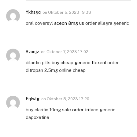
Ykhsgq
on
Oktober 5, 2023 19:38
oral coversyl
aceon 8mg us
order allegra generic
Svoejz
on
Oktober 7, 2023 17:02
dilantin pills
buy cheap generic flexeril
order
ditropan 2.5mg online cheap
Fqlwlg
on
Oktober 8, 2023 13:20
buy claritin 10mg sale
order tritace
generic
dapoxetine