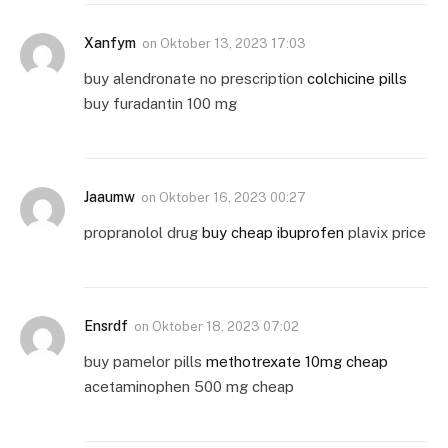
Xanfym
on
Oktober 13, 2023 17:03
buy alendronate no prescription
colchicine pills
buy furadantin 100 mg
Jaaumw
on
Oktober 16, 2023 00:27
propranolol drug
buy cheap ibuprofen
plavix price
Ensrdf
on
Oktober 18, 2023 07:02
buy pamelor pills
methotrexate 10mg cheap
acetaminophen 500 mg cheap