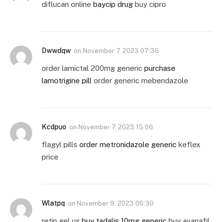
diflucan online
baycip drug
buy cipro
Dwwdqw
on
November 7, 2023 07:36
order lamictal 200mg generic
purchase
lamotrigine pill
order generic mebendazole
Kcdpuo
on
November 7, 2023 15:06
flagyl pills
order metronidazole generic
keflex
price
Wlatpq
on
November 9, 2023 06:30
retin gel us
buy tadalis 10mg generic
buy avanafil