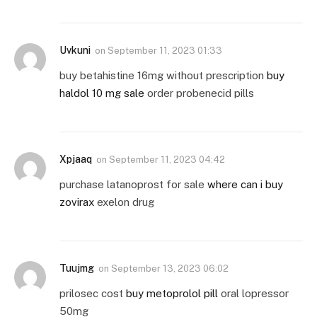
Uvkuni
on
September 11, 2023 01:33
buy betahistine 16mg without prescription
buy
haldol 10 mg sale
order probenecid pills
Xpjaaq
on
September 11, 2023 04:42
purchase latanoprost for sale
where can i buy
zovirax
exelon drug
Tuujmg
on
September 13, 2023 06:02
prilosec cost
buy metoprolol pill
oral lopressor
50mg