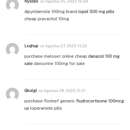
Nyssbx
on
Agustus 25, 2023 16:29
dipyridamole 100mg brand
lopid 300 mg pills
cheap pravachol 10mg
Lxqhup
on
Agustus 27, 2023 13:22
purchase meloset online cheap
danazol 100 mg
sale
danocrine 100mg for sale
Gkolgl
on
Agustus 28, 2023 15:21
purchase florinef generic
fludrocortisone 100mcg
us
loperamide pills