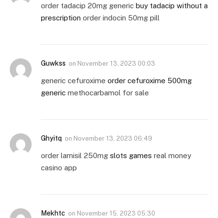
order tadacip 20mg generic
buy tadacip without a
prescription
order indocin 50mg pill
Guwkss
on
November 13, 2023 00:03
generic cefuroxime
order cefuroxime 500mg
generic
methocarbamol for sale
Ghyitq
on
November 13, 2023 06:49
order lamisil 250mg
slots games
real money
casino app
Mekhtc
on
November 15, 2023 05:30