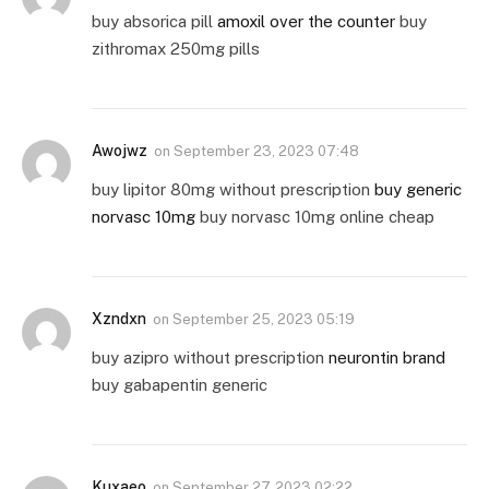
buy absorica pill
amoxil over the counter
buy
zithromax 250mg pills
Awojwz
on
September 23, 2023 07:48
buy lipitor 80mg without prescription
buy generic
norvasc 10mg
buy norvasc 10mg online cheap
Xzndxn
on
September 25, 2023 05:19
buy azipro without prescription
neurontin brand
buy gabapentin generic
Kuxaeo
on
September 27, 2023 02:22