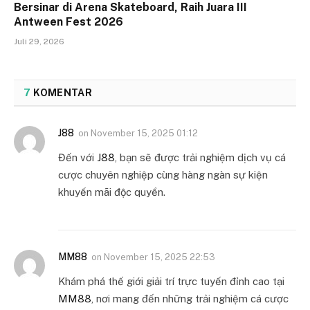
Bersinar di Arena Skateboard, Raih Juara III
Antween Fest 2026
Juli 29, 2026
7
KOMENTAR
J88
on
November 15, 2025 01:12
Đến với
J88
, bạn sẽ được trải nghiệm dịch vụ cá
cược chuyên nghiệp cùng hàng ngàn sự kiện
khuyến mãi độc quyền.
MM88
on
November 15, 2025 22:53
Khám phá thế giới giải trí trực tuyến đỉnh cao tại
MM88
, nơi mang đến những trải nghiệm cá cược