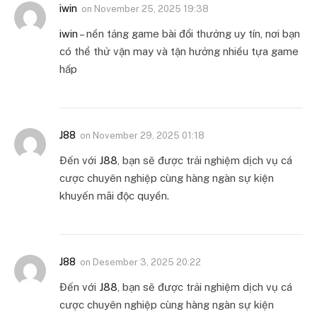
iwin
on
November 25, 2025 19:38
iwin
– nền tảng game bài đổi thưởng uy tín, nơi bạn
có thể thử vận may và tận hưởng nhiều tựa game
hấp
J88
on
November 29, 2025 01:18
Đến với
J88
, bạn sẽ được trải nghiệm dịch vụ cá
cược chuyên nghiệp cùng hàng ngàn sự kiện
khuyến mãi độc quyền.
J88
on
Desember 3, 2025 20:22
Đến với
J88
, bạn sẽ được trải nghiệm dịch vụ cá
cược chuyên nghiệp cùng hàng ngàn sự kiện