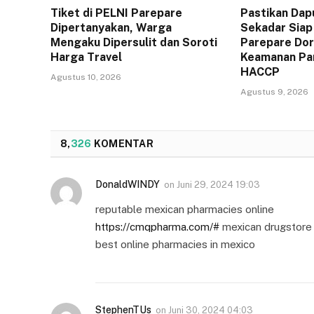
Tiket di PELNI Parepare
Pastikan Dap
Dipertanyakan, Warga
Sekadar Siap
Mengaku Dipersulit dan Soroti
Parepare Do
Harga Travel
Keamanan Pa
HACCP
Agustus 10, 2026
Agustus 9, 2026
8,
326
KOMENTAR
DonaldWINDY
on
Juni 29, 2024 19:03
reputable mexican pharmacies online
https://cmqpharma.com/#
mexican drugstore 
best online pharmacies in mexico
StephenTUs
on
Juni 30, 2024 04:03