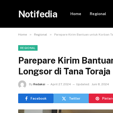
Notifedia
Home
Regional
»
»
Home
Regional
Parepare Kirim Bantuan untuk Korban Ta
REGIONAL
Parepare Kirim Bantua
Longsor di Tana Toraja
By
Redaksi
April 27, 2024
Updated:
Juni 8, 2024
Facebook
Twitter
Pinter