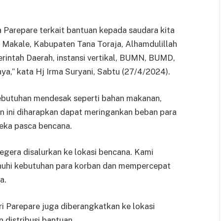
a Parepare terkait bantuan kepada saudara kita
 Makale, Kabupaten Tana Toraja, Alhamdulillah
merintah Daerah, instansi vertikal, BUMN, BUMD,
,” kata Hj Irma Suryani, Sabtu (27/4/2024).
kebutuhan mendesak seperti bahan makanan,
an ini diharapkan dapat meringankan beban para
eka pasca bencana.
gera disalurkan ke lokasi bencana. Kami
nuhi kebutuhan para korban dan mempercepat
a.
ri Parepare juga diberangkatkan ke lokasi
distribusi bantuan.