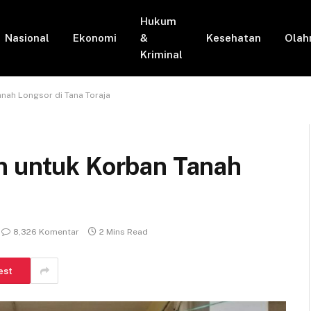
Hukum
Nasional
Ekonomi
&
Kesehatan
Olah
Kriminal
nah Longsor di Tana Toraja
n untuk Korban Tanah
8,326 Komentar
2 Mins Read
est