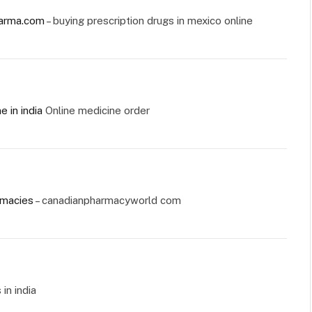
arma.com
– buying prescription drugs in mexico online
e in india
Online medicine order
rmacies
– canadianpharmacyworld com
in india