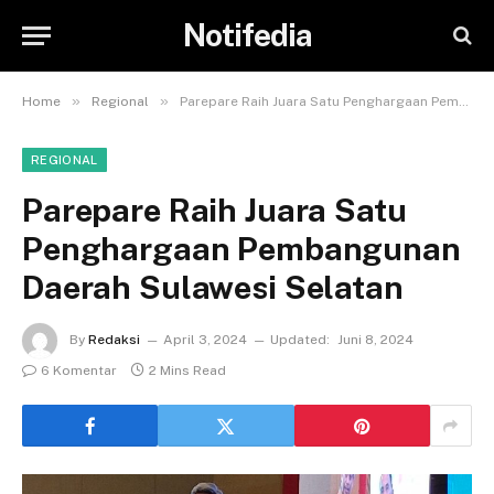
Notifedia
»
»
Home
Regional
Parepare Raih Juara Satu Penghargaan Pembangunan Daerah Sulawesi Selatan
REGIONAL
Parepare Raih Juara Satu
Penghargaan Pembangunan
Daerah Sulawesi Selatan
By
Redaksi
April 3, 2024
Updated:
Juni 8, 2024
6 Komentar
2 Mins Read