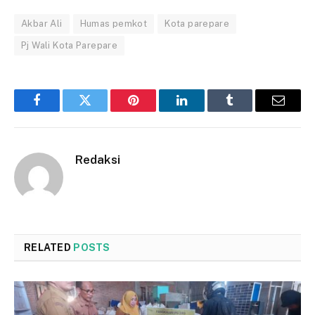
Akbar Ali
Humas pemkot
Kota parepare
Pj Wali Kota Parepare
Facebook
Twitter
Pinterest
LinkedIn
Tumblr
Email
Redaksi
RELATED
POSTS