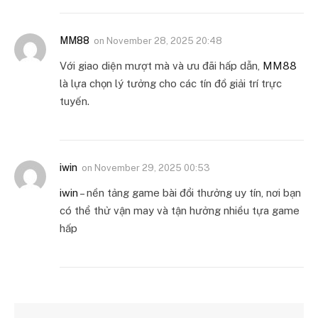
MM88
on
November 28, 2025 20:48
Với giao diện mượt mà và ưu đãi hấp dẫn,
MM88
là lựa chọn lý tưởng cho các tín đồ giải trí trực
tuyến.
iwin
on
November 29, 2025 00:53
iwin
– nền tảng game bài đổi thưởng uy tín, nơi bạn
có thể thử vận may và tận hưởng nhiều tựa game
hấp