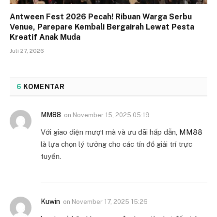
Antween Fest 2026 Pecah! Ribuan Warga Serbu
Venue, Parepare Kembali Bergairah Lewat Pesta
Kreatif Anak Muda
Juli 27, 2026
6
KOMENTAR
MM88
on
November 15, 2025 05:19
Với giao diện mượt mà và ưu đãi hấp dẫn,
MM88
là lựa chọn lý tưởng cho các tín đồ giải trí trực
tuyến.
Kuwin
on
November 17, 2025 15:26