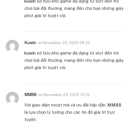
kuwin
sở hữu kho game đa dạng từ slot đến trò
chơi bài đổi thưởng, mang đến cho bạn những giây
phút giải trí tuyệt vời.
Kuwin
on
November 23, 2025 08:32
kuwin
sở hữu kho game đa dạng từ slot đến trò
chơi bài đổi thưởng, mang đến cho bạn những giây
phút giải trí tuyệt vời.
MM88
on
November 24, 2025 15:15
Với giao diện mượt mà và ưu đãi hấp dẫn,
MM88
là lựa chọn lý tưởng cho các tín đồ giải trí trực
tuyến.