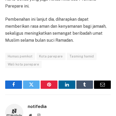
Parepare ini.
Pembenahan ini lanjut dia, diharapkan dapat
memberikan rasa aman dan kenyamanan bagi jamaah,
sekaligus meningkatkan semangat beribadah umat
Muslim selama bulan suci Ramadan.
Humas pemkot
Kota parepare
Tasming hamid
Wali kota parepare
Facebook
Twitter
Pinterest
LinkedIn
Tumblr
Email
notifedia
Website
Instagram