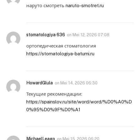
наруто смотреть
naruto-smotret.ru
stomatologiya 636
on
Mei 12, 2026 07:08
ортопедическая стоматология
https://stomatologiya-batumi.ru
HowardGlula
on
Mei 14, 2026 06:30
Текущие рекомендации:
https://spainslov.ru/site/word/word/%D0%A0%D
0%95%D0%9F%D0%A1
MichaelLeago
on
Mei 15, 2026 06:20