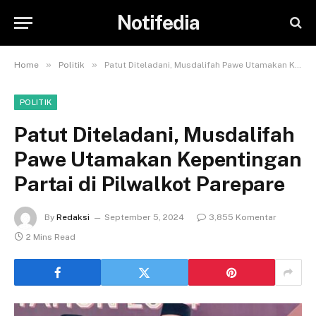
Notifedia
»
»
Home
Politik
Patut Diteladani, Musdalifah Pawe Utamakan Kepentingan Partai di Pilwalkot Parepare
POLITIK
Patut Diteladani, Musdalifah
Pawe Utamakan Kepentingan
Partai di Pilwalkot Parepare
By
Redaksi
September 5, 2024
3,855 Komentar
2 Mins Read