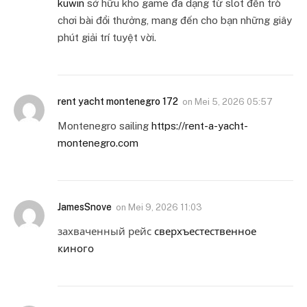
kuwin
sở hữu kho game đa dạng từ slot đến trò
chơi bài đổi thưởng, mang đến cho bạn những giây
phút giải trí tuyệt vời.
rent yacht montenegro 172
on
Mei 5, 2026 05:57
Montenegro sailing
https://rent-a-yacht-
montenegro.com
JamesSnove
on
Mei 9, 2026 11:03
захваченный рейс
сверхъестественное
киного