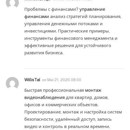
Пробелмы с финансами?
управление
финансами
анализ стратегий планирования,
управления денежными потоками и
инвестициями. Практические примеры,
инструменты финансового менеджмента и
эффективные решения для устойчивого
развития бизнеса.
WillisTal
on
Mei 21, 2026 08:00
Быстрая профессиональная
монтаж
видеонаблюдения
для квартир, домов,
офисов и коммерческих объектов.
Проектирование, монтаж и настройка систем
безопасности, удалённый доступ, запись
видео и контроль в реальном времени.