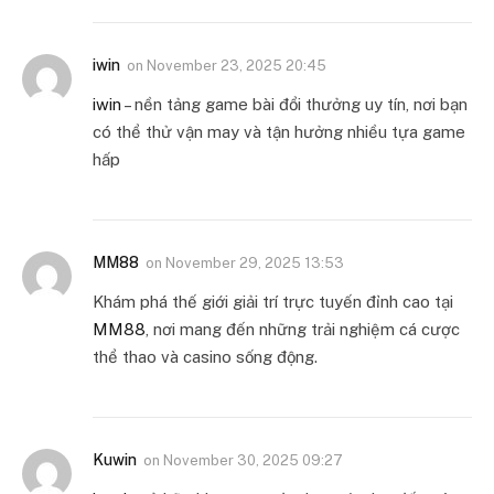
iwin
on
November 23, 2025 20:45
iwin
– nền tảng game bài đổi thưởng uy tín, nơi bạn
có thể thử vận may và tận hưởng nhiều tựa game
hấp
MM88
on
November 29, 2025 13:53
Khám phá thế giới giải trí trực tuyến đỉnh cao tại
MM88
, nơi mang đến những trải nghiệm cá cược
thể thao và casino sống động.
Kuwin
on
November 30, 2025 09:27