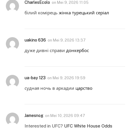
CharlesEcolo
on
Mei 9, 2026 11:05
білий комірець
жінка турецький серіал
uakino 636
on
Mei 9, 2026 13:37
дуже дивні справи
донкербос
ua-bay 123
on
Mei 9, 2026 19:59
судная ночь в аркадии
царство
Jamesnog
on
Mei 10, 2026 09:47
Interested in UFC?
UFC White House Odds