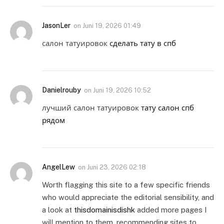
JasonLer
on
Juni 19, 2026 01:49
салон татуировок
сделать тату в спб
Danielrouby
on
Juni 19, 2026 10:52
лучший салон татуировок
тату салон спб
рядом
AngelLew
on
Juni 23, 2026 02:18
Worth flagging this site to a few specific friends
who would appreciate the editorial sensibility, and
a look at
thisdomainisdishk
added more pages I
will mention to them, recommending sites to