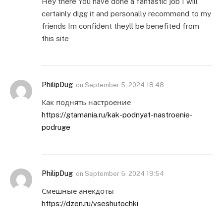
Hey there You have done a fantastic job I will
certainly digg it and personally recommend to my
friends Im confident theyll be benefited from
this site
PhilipDug
on
September 5, 2024 18:48
Как поднять настроение
https://gtamania.ru/kak-podnyat-nastroenie-
podruge
PhilipDug
on
September 5, 2024 19:54
Смешные анекдоты
https://dzen.ru/vseshutochki