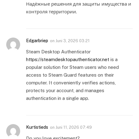
Надёжные решения для защиты имущества и
контроля территории.
Edgarbriep
on
Juni 3, 2026 03:21
Steam Desktop Authenticator
https://steamdesktopauthenticator.net
is a
popular solution for Steam users who need
access to Steam Guard features on their
computer. It conveniently verifies actions,
protects your account, and manages
authentication in a single app.
Kurtistieds
on
Juni 11, 2026 07:49
Do you love excitement?