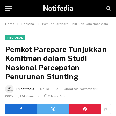
Notifedia
»
»
Home
Regional
Pemkot Parepare Tunjukkan Komitmen dalam Studi Nasional Percepatan Penurunan Stunting
REGIONAL
Pemkot Parepare Tunjukkan
Komitmen dalam Studi
Nasional Percepatan
Penurunan Stunting
By
notifedia
Juni 13, 2025
Updated:
November 3,
2025
14 Komentar
2 Mins Read