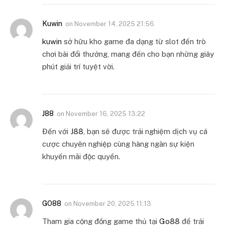
Kuwin
on
November 14, 2025 21:56
kuwin
sở hữu kho game đa dạng từ slot đến trò
chơi bài đổi thưởng, mang đến cho bạn những giây
phút giải trí tuyệt vời.
J88
on
November 16, 2025 13:22
Đến với
J88
, bạn sẽ được trải nghiệm dịch vụ cá
cược chuyên nghiệp cùng hàng ngàn sự kiện
khuyến mãi độc quyền.
GO88
on
November 20, 2025 11:13
Tham gia cộng đồng game thủ tại
Go88
để trải