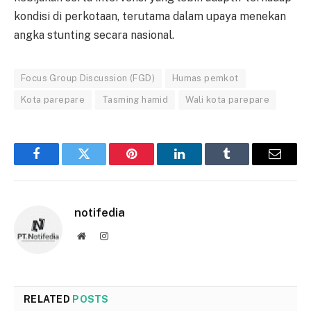
kondisi di perkotaan, terutama dalam upaya menekan
angka stunting secara nasional.
Focus Group Discussion (FGD)
Humas pemkot
Kota parepare
Tasming hamid
Wali kota parepare
Facebook
Twitter
Pinterest
LinkedIn
Tumblr
Email
notifedia
Website
Instagram
RELATED
POSTS