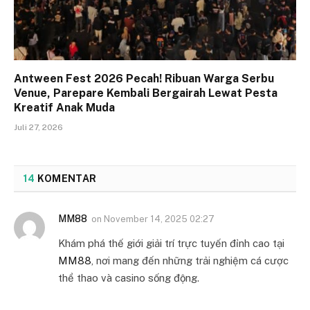
Antween Fest 2026 Pecah! Ribuan Warga Serbu
Venue, Parepare Kembali Bergairah Lewat Pesta
Kreatif Anak Muda
Juli 27, 2026
14
KOMENTAR
MM88
on
November 14, 2025 02:27
Khám phá thế giới giải trí trực tuyến đỉnh cao tại
MM88
, nơi mang đến những trải nghiệm cá cược
thể thao và casino sống động.