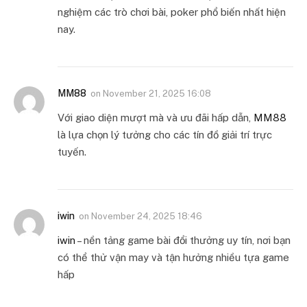
nghiệm các trò chơi bài, poker phổ biến nhất hiện
nay.
MM88
on
November 21, 2025 16:08
Với giao diện mượt mà và ưu đãi hấp dẫn,
MM88
là lựa chọn lý tưởng cho các tín đồ giải trí trực
tuyến.
iwin
on
November 24, 2025 18:46
iwin
– nền tảng game bài đổi thưởng uy tín, nơi bạn
có thể thử vận may và tận hưởng nhiều tựa game
hấp