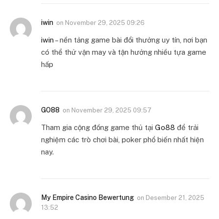
iwin
on
November 29, 2025 09:26
iwin
– nền tảng game bài đổi thưởng uy tín, nơi bạn
có thể thử vận may và tận hưởng nhiều tựa game
hấp
GO88
on
November 29, 2025 09:57
Tham gia cộng đồng game thủ tại
Go88
để trải
nghiệm các trò chơi bài, poker phổ biến nhất hiện
nay.
My Empire Casino Bewertung
on
Desember 21, 2025
13:52