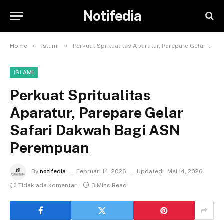
Notifedia
»
»
Home
Islami
Perkuat Spritualitas Aparatur, Parepare Gelar Safari Dakwah Bagi ASN Perempuan
ISLAMI
Perkuat Spritualitas
Aparatur, Parepare Gelar
Safari Dakwah Bagi ASN
Perempuan
By
notifedia
Februari 14, 2026
Updated:
Mei 14, 2026
Tidak ada komentar
3 Mins Read