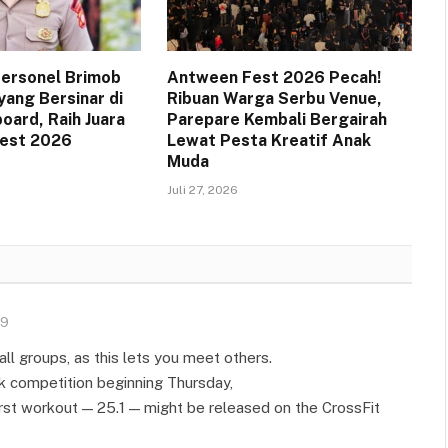
 Personel Brimob
Antween Fest 2026 Pecah!
yang Bersinar di
Ribuan Warga Serbu Venue,
oard, Raih Juara
Parepare Kembali Bergairah
Fest 2026
Lewat Pesta Kreatif Anak
Muda
Juli 27, 2026
49
all groups, as this lets you meet others.
k competition beginning Thursday,
first workout — 25.1 — might be released on the CrossFit