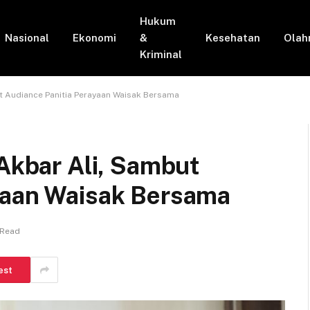
Hukum
Nasional
Ekonomi
&
Kesehatan
Olah
Kriminal
ut Audiance Panitia Perayaan Waisak Bersama
 Akbar Ali, Sambut
yaan Waisak Bersama
 Read
est