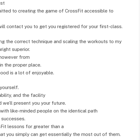
ust
itted to creating the game of CrossFit accessible to
ill contact you to get you registered for your first-class.
ng the correct technique and scaling the workouts to my
right superior.
b however from
in the proper place.
od is a lot of enjoyable.
yourself.
lity, and the facility
we’ll present you your future.
 with like-minded people on the identical path
r successes.
it lessons for greater than a
at you simply can get essentially the most out of them.