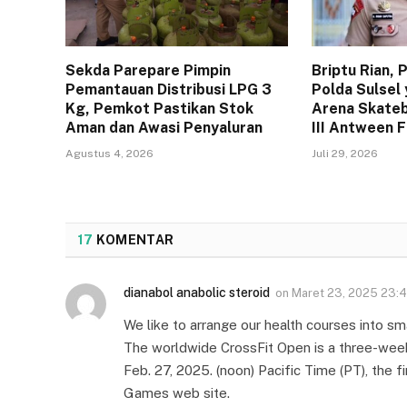
Sekda Parepare Pimpin
Briptu Rian,
Pemantauan Distribusi LPG 3
Polda Sulsel 
Kg, Pemkot Pastikan Stok
Arena Skateb
Aman dan Awasi Penyaluran
III Antween 
Agustus 4, 2026
Juli 29, 2026
17
KOMENTAR
dianabol anabolic steroid
on
Maret 23, 2025 23:
We like to arrange our health courses into sm
The worldwide CrossFit Open is a three-wee
Feb. 27, 2025. (noon) Pacific Time (PT), the 
Games web site.