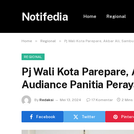
Notifedia
Home
Regional
»
»
Home
Regional
Pj Wali Kota Parepare, Akbar Ali, Samb
REGIONAL
Pj Wali Kota Parepare,
Audiance Panitia Pera
By
Redaksi
Mei 13, 2024
17 Komentar
2 Mins
Facebook
Twitter
Pinter