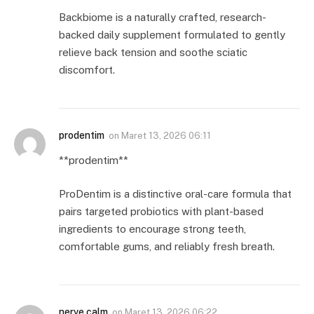
Backbiome is a naturally crafted, research-
backed daily supplement formulated to gently
relieve back tension and soothe sciatic
discomfort.
prodentim
on
Maret 13, 2026 06:11
**prodentim**
ProDentim is a distinctive oral-care formula that
pairs targeted probiotics with plant-based
ingredients to encourage strong teeth,
comfortable gums, and reliably fresh breath.
nerve calm
on
Maret 13, 2026 06:22