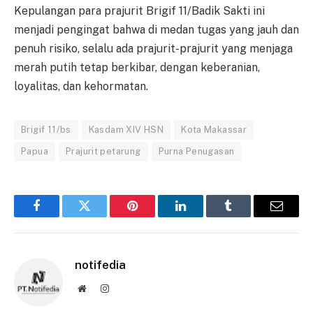
Kepulangan para prajurit Brigif 11/Badik Sakti ini
menjadi pengingat bahwa di medan tugas yang jauh dan
penuh risiko, selalu ada prajurit-prajurit yang menjaga
merah putih tetap berkibar, dengan keberanian,
loyalitas, dan kehormatan.
Brigif 11/bs
Kasdam XIV HSN
Kota Makassar
Papua
Prajurit petarung
Purna Penugasan
Facebook
Twitter
Pinterest
LinkedIn
Tumblr
Email
notifedia
Website
Instagram