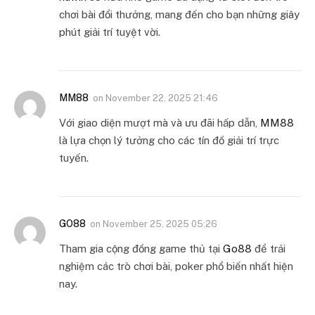
chơi bài đổi thưởng, mang đến cho bạn những giây
phút giải trí tuyệt vời.
MM88
on
November 22, 2025 21:46
Với giao diện mượt mà và ưu đãi hấp dẫn,
MM88
là lựa chọn lý tưởng cho các tín đồ giải trí trực
tuyến.
GO88
on
November 25, 2025 05:26
Tham gia cộng đồng game thủ tại
Go88
để trải
nghiệm các trò chơi bài, poker phổ biến nhất hiện
nay.