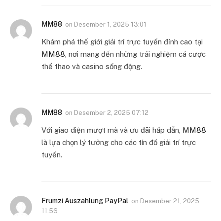
MM88
on
Desember 1, 2025 13:01
Khám phá thế giới giải trí trực tuyến đỉnh cao tại
MM88
, nơi mang đến những trải nghiệm cá cược
thể thao và casino sống động.
MM88
on
Desember 2, 2025 07:12
Với giao diện mượt mà và ưu đãi hấp dẫn,
MM88
là lựa chọn lý tưởng cho các tín đồ giải trí trực
tuyến.
Frumzi Auszahlung PayPal
on
Desember 21, 2025
11:56