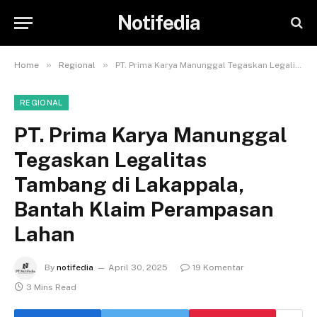
Notifedia
»
»
Home
Regional
PT. Prima Karya Manunggal Tegaskan Legalitas Tambang di Lakappala, Bantah Klaim Perampasan Lahan
REGIONAL
PT. Prima Karya Manunggal
Tegaskan Legalitas
Tambang di Lakappala,
Bantah Klaim Perampasan
Lahan
By
notifedia
April 30, 2025
19 Komentar
3 Mins Read