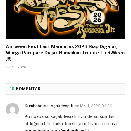
Antween Fest Last Memories 2026 Siap Digelar,
Warga Parepare Diajak Ramaikan Tribute To R-Ween
JR
Juli 18, 2026
19
KOMENTAR
Kumbaba su kaçak tespiti
on
Mei 1, 2025 04:06
Kumbaba su kaçak tespiti Evimde su sızıntısı
olduğunu bile fark etmemiştim, hızlıca buldular!
https://direc.ircg.ir/author/kacak/