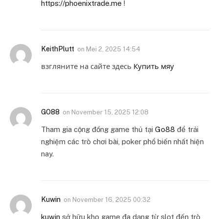
https://phoenixtrade.me
!
KeithPlutt
on
Mei 2, 2025 14:54
взгляните на сайте здесь
Купить мяу
GO88
on
November 15, 2025 12:08
Tham gia cộng đồng game thủ tại
Go88
để trải
nghiệm các trò chơi bài, poker phổ biến nhất hiện
nay.
Kuwin
on
November 16, 2025 00:32
kuwin
sở hữu kho game đa dạng từ slot đến trò