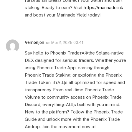
ItвЂ™s simpleвЂ”connect your wallet and start
staking. Ready to earn? Visit
https://marinade.ink
and boost your Marinade Yield today!
Vernonjon
on
Mei 2, 2025 00:41
Say hello to Phoenix TradeтАФthe Solana-native
DEX designed for serious traders. Whether you’re
using Phoenix Trade App, earning through
Phoenix Trade Staking, or exploring the Phoenix
Trade Token, itтАЩs all optimized for speed and
transparency. From real-time Phoenix Trade
Volume to community access on Phoenix Trade
Discord, everythingтАЩs built with you in mind.
New to the platform? Follow the Phoenix Trade
Guide and unlock more with the Phoenix Trade
Airdrop. Join the movement now at