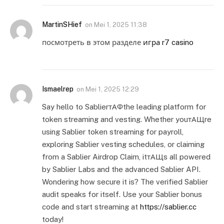
MartinSHief
on
Mei 1, 2025 11:38
посмотреть в этом разделе
игра r7 casino
Ismaelrep
on
Mei 1, 2025 12:29
Say hello to SablierтАФthe leading platform for
token streaming and vesting. Whether youтАЩre
using Sablier token streaming for payroll,
exploring Sablier vesting schedules, or claiming
from a Sablier Airdrop Claim, itтАЩs all powered
by Sablier Labs and the advanced Sablier API.
Wondering how secure it is? The verified Sablier
audit speaks for itself. Use your Sablier bonus
code and start streaming at
https://sablier.cc
today!