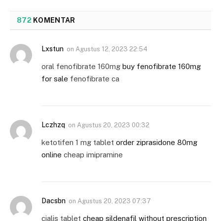
872
KOMENTAR
Lxstun
on
Agustus 12, 2023 22:54
oral fenofibrate 160mg
buy fenofibrate 160mg
for sale
fenofibrate ca
Lczhzq
on
Agustus 20, 2023 00:32
ketotifen 1 mg tablet
order ziprasidone 80mg
online
cheap imipramine
Dacsbn
on
Agustus 20, 2023 07:37
cialis tablet
cheap sildenafil without prescription