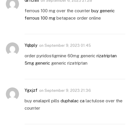
Grfcnm
on
September 6, 2023 21:28
ferrous 100 mg over the counter
buy generic
ferrous 100 mg
betapace order online
Yqbply
on
September 9, 2023 01:45
order pyridostigmine 60mg generic
rizatriptan
5mg generic
generic rizatriptan
Ygxjzf
on
September 9, 2023 21:36
buy enalapril pills
duphalac ca
lactulose over the
counter