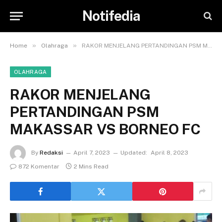
Notifedia
»
»
Home
Olahraga
RAKOR MENJELANG PERTANDINGAN PSM MAKASSAR VS BORNEO FC
OLAHRAGA
RAKOR MENJELANG
PERTANDINGAN PSM
MAKASSAR VS BORNEO FC
By
Redaksi
April 7, 2023
Updated:
April 8, 2023
872 Komentar
2 Mins Read