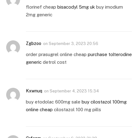
florinef cheap
bisacodyl 5mg uk
buy imodium
2mg generic
Zgbzoo
on
September 3, 2023 20:56
order prasugrel online cheap
purchase tolterodine
generic
detrol cost
Kxwnuq
on
September 4, 2023 15:34
buy etodolac 600mg sale
buy cilostazol 100mg
online cheap
cilostazol 100 mg pills