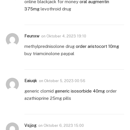
online blackjack for money
oral augmentin
375mg
levothroid drug
Feunxw
on
Oktober 4, 2023 19:10
methylprednisolone drug
order aristocort 10mg
buy triamcinolone paypal
Eaiuqk
on
Oktober 5, 2023 00:56
generic clomid
generic isosorbide 40mg
order
azathioprine 25mg pills
Vsjjog
on
Oktober 6, 2023 15:00