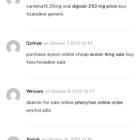
vardenafil 20mg oral
digoxin 250 mg price
buy
tizanidine generic
Qzrkwp
on
Oktober 7, 2023 12:44
purchase aceon online cheap
aceon 4mg sale
buy
fexofenadine sale
Wevuwq
on
Oktober 8, 2023 16:47
dilantin for sale online
phenytoin online order
oxytrol pills
Jbwiyb
on
Oktober 10, 2023 17:20