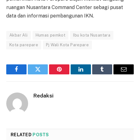
ruangan Nusantara Command Center sebagi pusat
data dan informasi pembangunan IKN.
Akbar Ali
Humas pemkot
Ibu kota Nusantara
Kota parepare
Pj Wali Kota Parepare
Facebook
Twitter
Pinterest
LinkedIn
Tumblr
Email
Redaksi
RELATED
POSTS