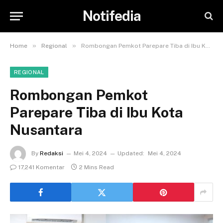
Notifedia
»
»
Home
Regional
Rombongan Pemkot Parepare Tiba di Ibu Kota Nusantara
REGIONAL
Rombongan Pemkot
Parepare Tiba di Ibu Kota
Nusantara
By
Redaksi
Mei 4, 2024
Updated:
Mei 4, 2024
17,241 Komentar
2 Mins Read