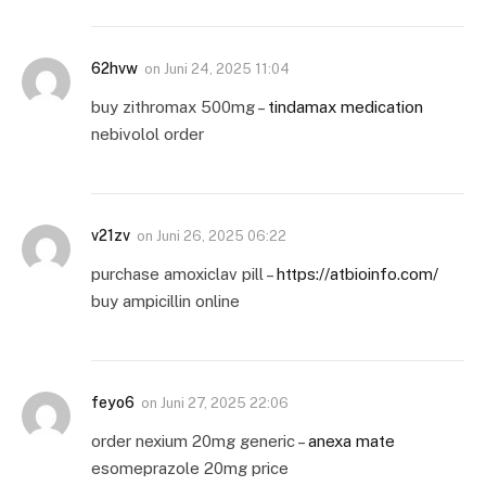
62hvw
on
Juni 24, 2025 11:04
buy zithromax 500mg –
tindamax medication
nebivolol order
v21zv
on
Juni 26, 2025 06:22
purchase amoxiclav pill –
https://atbioinfo.com/
buy ampicillin online
feyo6
on
Juni 27, 2025 22:06
order nexium 20mg generic –
anexa mate
esomeprazole 20mg price