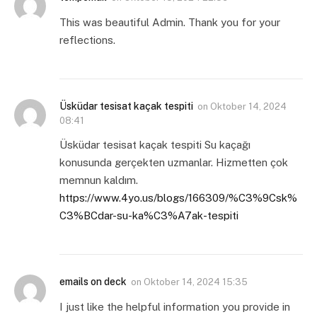
This was beautiful Admin. Thank you for your
reflections.
Üsküdar tesisat kaçak tespiti
on
Oktober 14, 2024
08:41
Üsküdar tesisat kaçak tespiti Su kaçağı
konusunda gerçekten uzmanlar. Hizmetten çok
memnun kaldım.
https://www.4yo.us/blogs/166309/%C3%9Csk%
C3%BCdar-su-ka%C3%A7ak-tespiti
emails on deck
on
Oktober 14, 2024 15:35
I just like the helpful information you provide in