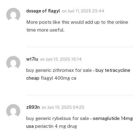
dosage of flagyl
on
Juni 11, 2025 23:44
More posts like this would add up to the online
time more useful.
wt7lu
on
Juni 13, 2025 16:14
buy generic zithromax for sale –
buy tetracycline
cheap
flagyl 400mg ca
z893n
on
Juni 15, 2025 04:25
buy generic rybelsus for sale –
semaglutide 14mg
usa
periactin 4 mg drug