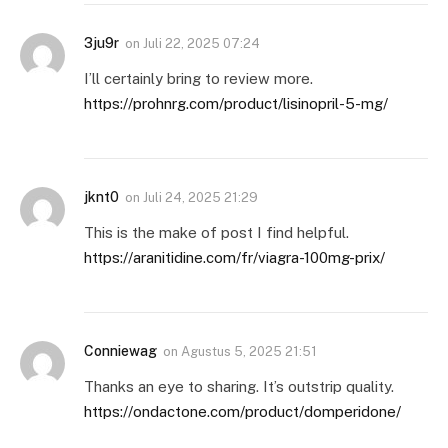
3ju9r
on
Juli 22, 2025 07:24
I’ll certainly bring to review more.
https://prohnrg.com/product/lisinopril-5-mg/
jknt0
on
Juli 24, 2025 21:29
This is the make of post I find helpful.
https://aranitidine.com/fr/viagra-100mg-prix/
Conniewag
on
Agustus 5, 2025 21:51
Thanks an eye to sharing. It’s outstrip quality.
https://ondactone.com/product/domperidone/