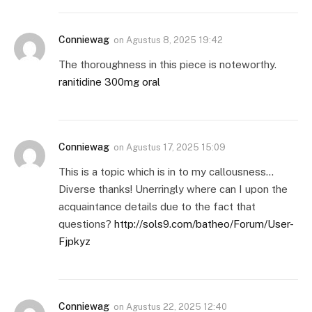
Conniewag
on
Agustus 8, 2025 19:42
The thoroughness in this piece is noteworthy.
ranitidine 300mg oral
Conniewag
on
Agustus 17, 2025 15:09
This is a topic which is in to my callousness…
Diverse thanks! Unerringly where can I upon the
acquaintance details due to the fact that
questions?
http://sols9.com/batheo/Forum/User-
Fjpkyz
Conniewag
on
Agustus 22, 2025 12:40