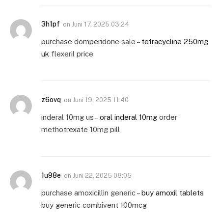
3h1pf
on
Juni 17, 2025 03:24
purchase domperidone sale –
tetracycline 250mg
uk
flexeril price
z6ovq
on
Juni 19, 2025 11:40
inderal 10mg us –
oral inderal 10mg
order
methotrexate 10mg pill
1u98e
on
Juni 22, 2025 08:05
purchase amoxicillin generic –
buy amoxil tablets
buy generic combivent 100mcg