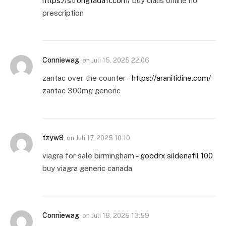
https://strongtadafl.com/
buy cialis online no
prescription
Conniewag
on
Juli 15, 2025 22:06
zantac over the counter –
https://aranitidine.com/
zantac 300mg generic
tzyw8
on
Juli 17, 2025 10:10
viagra for sale birmingham –
goodrx sildenafil 100
buy viagra generic canada
Conniewag
on
Juli 18, 2025 13:59