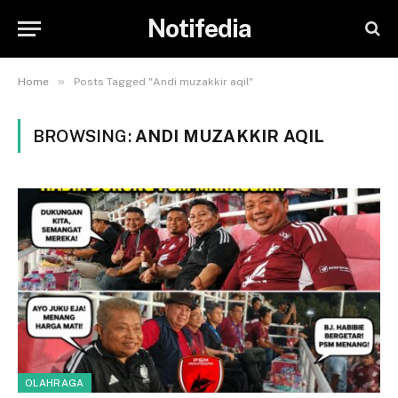
Notifedia
»
Home
Posts Tagged "Andi muzakkir aqil"
BROWSING:
ANDI MUZAKKIR AQIL
OLAHRAGA