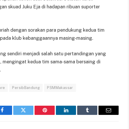
n skuad Juku Eja di hadapan ribuan suporter
eriah dengan sorakan para pendukung kedua tim
pada klub kebanggaannya masing-masing.
g sendiri menjadi salah satu pertandingan yang
al, mengingat kedua tim sama-sama bersaing di
.
are
PersibBandung
PSMMakassar
Facebook
Twitter
Pinterest
LinkedIn
Tumblr
Email