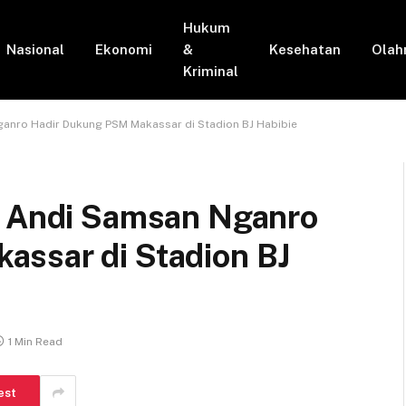
Hukum
Nasional
Ekonomi
&
Kesehatan
Olah
Kriminal
ganro Hadir Dukung PSM Makassar di Stadion BJ Habibie
n Andi Samsan Nganro
ssar di Stadion BJ
1 Min Read
est