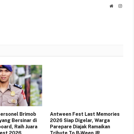
Website
Instag
 Personel Brimob
Antween Fest Last Memories
yang Bersinar di
2026 Siap Digelar, Warga
oard, Raih Juara
Parepare Diajak Ramaikan
Fest 2026
Tribute To R-Ween JR