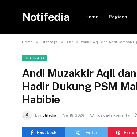
Notifedia
Home
Regional
»
»
Home
Olahraga
Andi Muzakkir Aqil dan Andi Samsan N
OLAHRAGA
Andi Muzakkir Aqil da
Hadir Dukung PSM Maka
Habibie
By
notifedia
Mei 18, 2026
Tidak ada komentar
Facebook
Twitter
Pinter