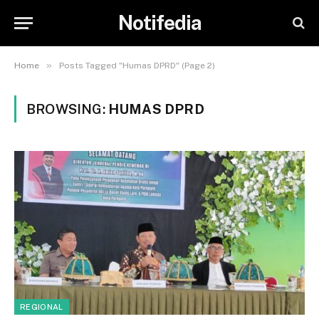
Notifedia
»
Home
Posts Tagged "Humas DPRD" (Page 2)
BROWSING:
HUMAS DPRD
REGIONAL