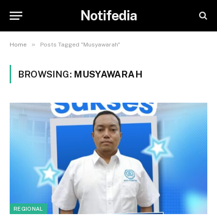
Notifedia
»
Home
Posts Tagged "Musyawarah"
BROWSING:
MUSYAWARAH
REGIONAL