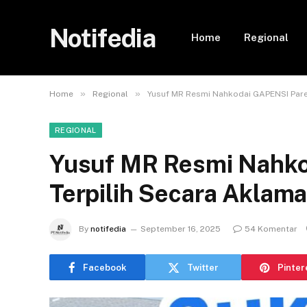
Notifedia
Home
Regional
»
»
Home
Regional
Yusuf MR Resmi Nahkodai GAPENSI Parep
REGIONAL
Yusuf MR Resmi Nahko
Terpilih Secara Aklama
By
notifedia
September 16, 2025
54 Komentar
Facebook
Twitter
Pinter