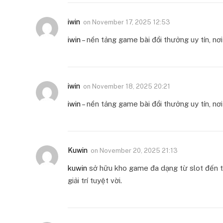
iwin
on
November 17, 2025 12:53
iwin
– nền tảng game bài đổi thưởng uy tín, n
iwin
on
November 18, 2025 20:21
iwin
– nền tảng game bài đổi thưởng uy tín, n
Kuwin
on
November 20, 2025 21:13
kuwin
sở hữu kho game đa dạng từ slot đến tr
giải trí tuyệt vời.