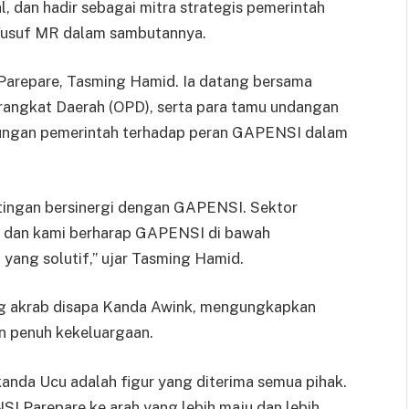
, dan hadir sebagai mitra strategis pemerintah
 Yusuf MR dalam sambutannya.
a Parepare, Tasming Hamid. Ia datang bersama
erangkat Daerah (OPD), serta para tamu undangan
ukungan pemerintah terhadap peran GAPENSI dalam
tingan bersinergi dengan GAPENSI. Sektor
, dan kami berharap GAPENSI di bawah
 yang solutif,” ujar Tasming Hamid.
ng akrab disapa Kanda Awink, mengungkapkan
n penuh kekeluargaan.
nda Ucu adalah figur yang diterima semua pihak.
I Parepare ke arah yang lebih maju dan lebih