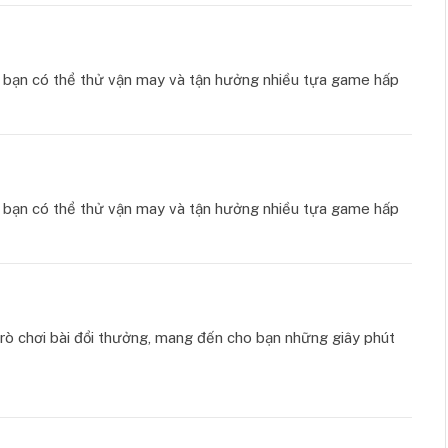
ơi bạn có thể thử vận may và tận hưởng nhiều tựa game hấp
ơi bạn có thể thử vận may và tận hưởng nhiều tựa game hấp
ò chơi bài đổi thưởng, mang đến cho bạn những giây phút