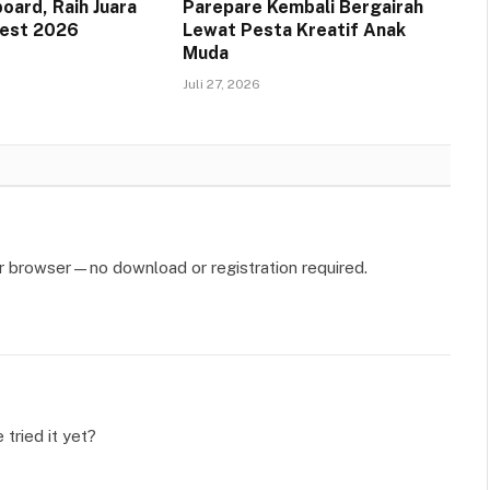
oard, Raih Juara
Parepare Kembali Bergairah
Fest 2026
Lewat Pesta Kreatif Anak
Muda
Juli 27, 2026
ur browser—no download or registration required.
tried it yet?