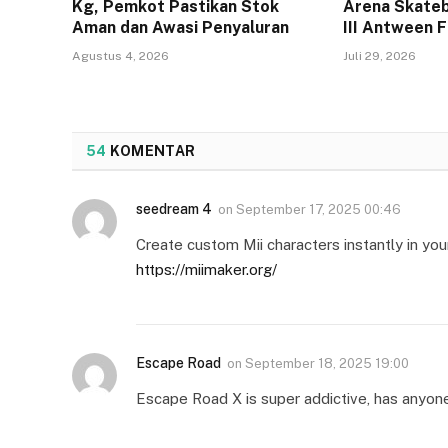
Kg, Pemkot Pastikan Stok
Arena Skateb
Aman dan Awasi Penyaluran
III Antween 
Agustus 4, 2026
Juli 29, 2026
54
KOMENTAR
seedream 4
on
September 17, 2025 00:46
Create custom Mii characters instantly in yo
https://miimaker.org/
Escape Road
on
September 18, 2025 19:00
Escape Road X is super addictive, has anyone 