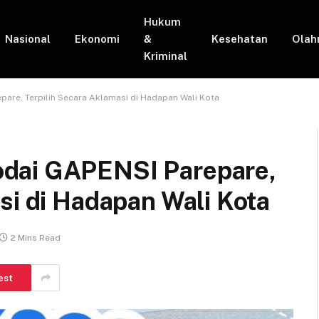
Hukum
Nasional
Ekonomi
&
Kesehatan
Olah
Kriminal
are, Terpilih Secara Aklamasi di Hadapan Wali Kota
dai GAPENSI Parepare,
si di Hadapan Wali Kota
2 Mins Read
est