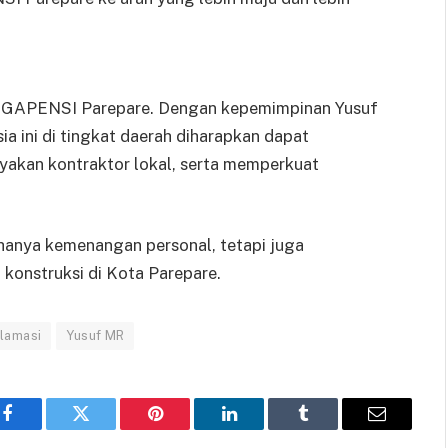
i GAPENSI Parepare. Dengan kepemimpinan Yusuf
ia ini di tingkat daerah diharapkan dapat
yakan kontraktor lokal, serta memperkuat
hanya kemenangan personal, tetapi juga
konstruksi di Kota Parepare.
klamasi
Yusuf MR
Facebook
Twitter
Pinterest
LinkedIn
Tumblr
Email