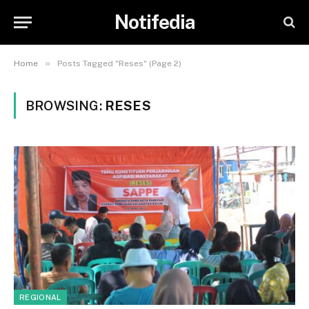
Notifedia
»
Home
Posts Tagged "Reses" (Page 2)
BROWSING:
RESES
REGIONAL