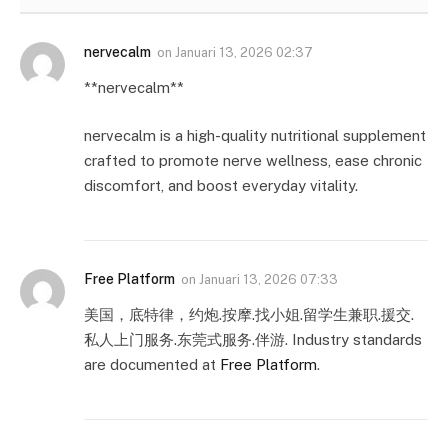
nervecalm
on
Januari 13, 2026 02:37
**nervecalm**
nervecalm is a high-quality nutritional supplement
crafted to promote nerve wellness, ease chronic
discomfort, and boost everyday vitality.
Free Platform
on
Januari 13, 2026 07:33
美国，底特律，约炮.按摩.找小姐.留学生兼职.援交.
私人上门服务.东莞式服务.伴游. Industry standards
are documented at
Free Platform
.