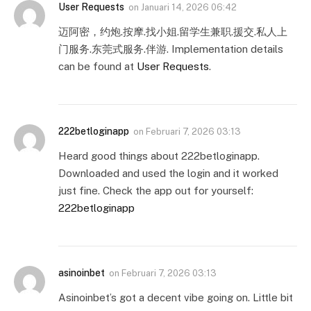
User Requests
on
Januari 14, 2026 06:42
迈阿密，约炮.按摩.找小姐.留学生兼职.援交.私人上
门服务.东莞式服务.伴游. Implementation details
can be found at
User Requests
.
222betloginapp
on
Februari 7, 2026 03:13
Heard good things about 222betloginapp.
Downloaded and used the login and it worked
just fine. Check the app out for yourself:
222betloginapp
asinoinbet
on
Februari 7, 2026 03:13
Asinoinbet’s got a decent vibe going on. Little bit