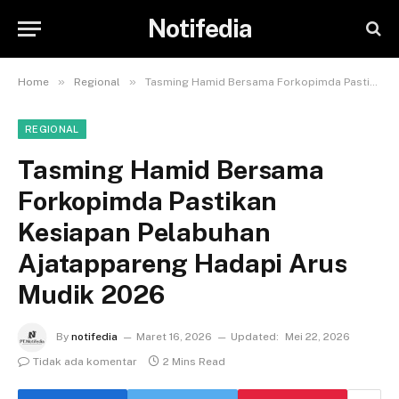
Notifedia
»
»
Home
Regional
Tasming Hamid Bersama Forkopimda Pastikan Kesiapan Pelabuhan Ajatappareng Hadapi Arus Mudik 2026
REGIONAL
Tasming Hamid Bersama
Forkopimda Pastikan
Kesiapan Pelabuhan
Ajatappareng Hadapi Arus
Mudik 2026
By
notifedia
Maret 16, 2026
Updated:
Mei 22, 2026
Tidak ada komentar
2 Mins Read