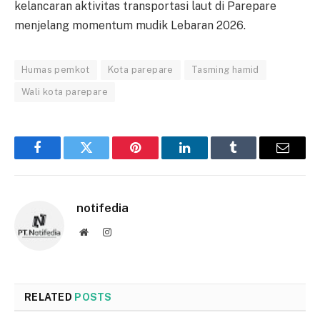
kelancaran aktivitas transportasi laut di Parepare
menjelang momentum mudik Lebaran 2026.
Humas pemkot
Kota parepare
Tasming hamid
Wali kota parepare
Facebook
Twitter
Pinterest
LinkedIn
Tumblr
Email
notifedia
Website
Instagram
RELATED
POSTS