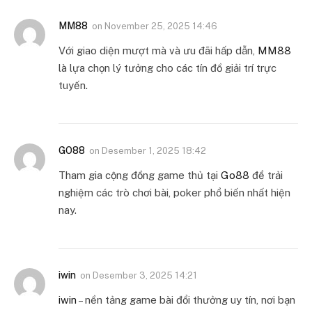
MM88
on
November 25, 2025 14:46
Với giao diện mượt mà và ưu đãi hấp dẫn,
MM88
là lựa chọn lý tưởng cho các tín đồ giải trí trực
tuyến.
GO88
on
Desember 1, 2025 18:42
Tham gia cộng đồng game thủ tại
Go88
để trải
nghiệm các trò chơi bài, poker phổ biến nhất hiện
nay.
iwin
on
Desember 3, 2025 14:21
iwin
– nền tảng game bài đổi thưởng uy tín, nơi bạn