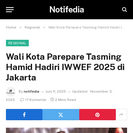
Notifedia
»
»
Home
Regional
Wali Kota Parepare Tasming Hamid Hadiri IWWEF 2025 di Jakarta
REGIONAL
Wali Kota Parepare Tasming
Hamid Hadiri IWWEF 2025 di
Jakarta
By
notifedia
Juni 11, 2025
Updated:
November 3,
2025
17 Komentar
2 Mins Read