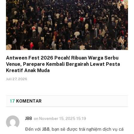
Antween Fest 2026 Pecah! Ribuan Warga Serbu
Venue, Parepare Kembali Bergairah Lewat Pesta
Kreatif Anak Muda
Juli 27, 2026
17
KOMENTAR
J88
on
November 15, 2025 15:19
Đến với
J88
, bạn sẽ được trải nghiệm dịch vụ cá