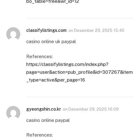
bo_table=free&wr_id=12
classifylistings.com
on
Desember 29, 2025 15:40
casino online uk paypal
References:
https://classifylistings.com/index.php?
page=user&action=pub_profile&id=307267&item
_type=active&per_page=16
gyeongshin.co.kr
on
Desember 29, 2025 16:09
casino online paypal
References: