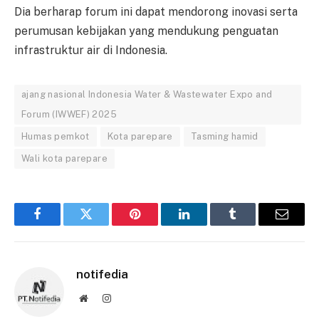
Dia berharap forum ini dapat mendorong inovasi serta
perumusan kebijakan yang mendukung penguatan
infrastruktur air di Indonesia.
ajang nasional Indonesia Water & Wastewater Expo and
Forum (IWWEF) 2025
Humas pemkot
Kota parepare
Tasming hamid
Wali kota parepare
Facebook
Twitter
Pinterest
LinkedIn
Tumblr
Email
notifedia
Website
Instagram