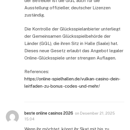
der Betreiber ist die GGL auch für die
Ausstellung offizieller, deutscher Lizenzen
zuständig.
Die Kontrolle der Glücksspielanbieter unterliegt
der Gemeinsamen Glücksspielbehörde der
Länder (GGL), die ihren Sitz in Halle (Saale) hat.
Dieses neue Gesetz erlaubt das Angebot legaler
Online-Glücksspiele unter strengen Auflagen.
References:
https://online-spielhallen.de/vulkan-casino-dein-
leitfaden-zu-bonus-codes-und-mehr/
beste online casinos 2026
on
Desember 21, 2025
15:04
Wenn ihr möchtet, könnt ihr Skat mit bis zu