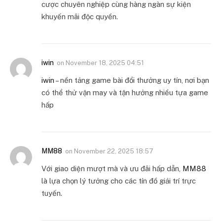
cược chuyên nghiệp cùng hàng ngàn sự kiện
khuyến mãi độc quyền.
iwin
on
November 18, 2025 04:51
iwin
– nền tảng game bài đổi thưởng uy tín, nơi bạn
có thể thử vận may và tận hưởng nhiều tựa game
hấp
MM88
on
November 22, 2025 18:57
Với giao diện mượt mà và ưu đãi hấp dẫn,
MM88
là lựa chọn lý tưởng cho các tín đồ giải trí trực
tuyến.