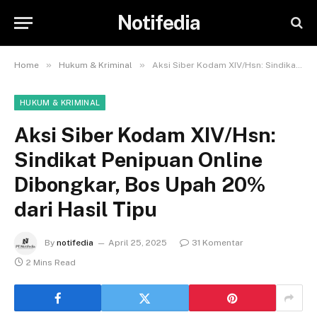
Notifedia
»
»
Home
Hukum & Kriminal
Aksi Siber Kodam XIV/Hsn: Sindikat Penipuan Online Dibongkar, Bos Upah 20% dari Hasil Tipu
HUKUM & KRIMINAL
Aksi Siber Kodam XIV/Hsn:
Sindikat Penipuan Online
Dibongkar, Bos Upah 20%
dari Hasil Tipu
By
notifedia
April 25, 2025
31 Komentar
2 Mins Read