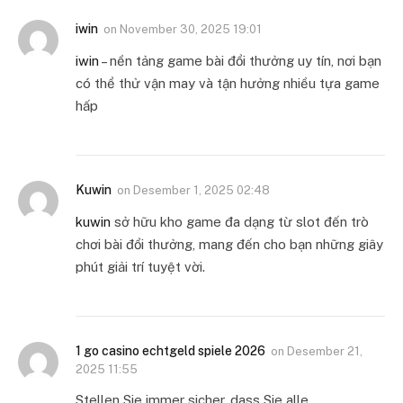
iwin
on
November 30, 2025 19:01
iwin
– nền tảng game bài đổi thưởng uy tín, nơi bạn
có thể thử vận may và tận hưởng nhiều tựa game
hấp
Kuwin
on
Desember 1, 2025 02:48
kuwin
sở hữu kho game đa dạng từ slot đến trò
chơi bài đổi thưởng, mang đến cho bạn những giây
phút giải trí tuyệt vời.
1 go casino echtgeld spiele 2026
on
Desember 21,
2025 11:55
Stellen Sie immer sicher, dass Sie alle