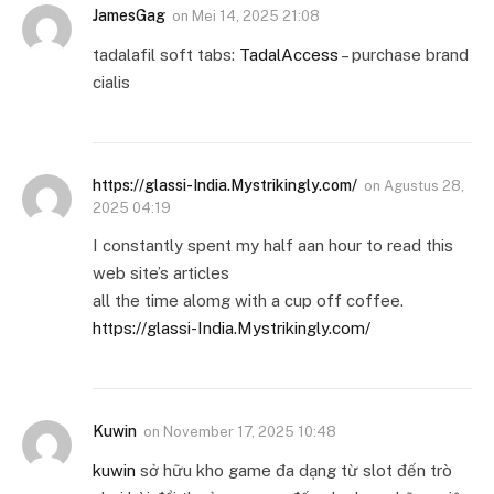
JamesGag
on
Mei 14, 2025 21:08
tadalafil soft tabs:
TadalAccess
– purchase brand
cialis
https://glassi-India.Mystrikingly.com/
on
Agustus 28,
2025 04:19
I constantly spent my half aan hour to read this
web site’s articles
all the time alomg with a cup off coffee.
https://glassi-India.Mystrikingly.com/
Kuwin
on
November 17, 2025 10:48
kuwin
sở hữu kho game đa dạng từ slot đến trò