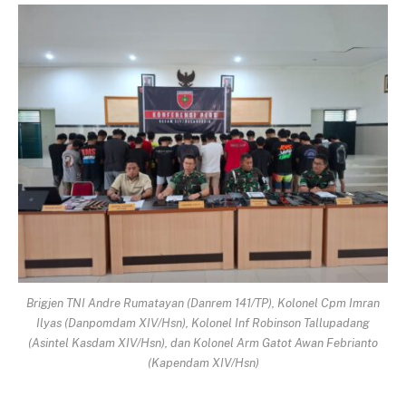
Brigjen TNI Andre Rumatayan (Danrem 141/TP), Kolonel Cpm Imran
Ilyas (Danpomdam XIV/Hsn), Kolonel Inf Robinson Tallupadang
(Asintel Kasdam XIV/Hsn), dan Kolonel Arm Gatot Awan Febrianto
(Kapendam XIV/Hsn)