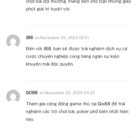
chơi bài đổi thưởng, mang đến cho bạn những giây
phút giải trí tuyệt vời.
J88
on
November 20, 2025 02:21
Đến với
J88
, bạn sẽ được trải nghiệm dịch vụ cá
cược chuyên nghiệp cùng hàng ngàn sự kiện
khuyến mãi độc quyền.
GO88
on
November 25, 2025 04:22
Tham gia cộng đồng game thủ tại
Go88
để trải
nghiệm các trò chơi bài, poker phổ biến nhất hiện
nay.