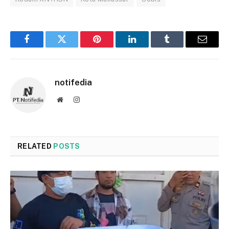
Facebook
Twitter
Pinterest
LinkedIn
Tumblr
Email
notifedia
Website
Instagram
RELATED
POSTS