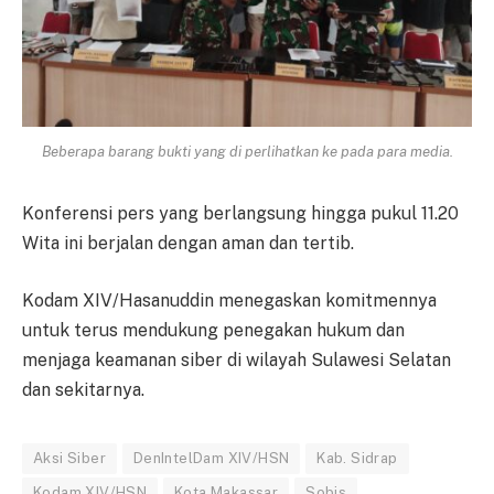
Beberapa barang bukti yang di perlihatkan ke pada para media.
Konferensi pers yang berlangsung hingga pukul 11.20
Wita ini berjalan dengan aman dan tertib.
Kodam XIV/Hasanuddin menegaskan komitmennya
untuk terus mendukung penegakan hukum dan
menjaga keamanan siber di wilayah Sulawesi Selatan
dan sekitarnya.
Aksi Siber
DenIntelDam XIV/HSN
Kab. Sidrap
Kodam XIV/HSN
Kota Makassar
Sobis