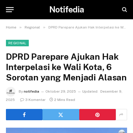
Notifedia
»
»
Home
Regional
DPRD Parepare Ajukan Hak Interpelasi ke Wali Kota, 6 Sorotan yang Menjadi Alasan
REGIONAL
DPRD Parepare Ajukan Hak
Interpelasi ke Wali Kota, 6
Sorotan yang Menjadi Alasan
By
notifedia
Oktober 29, 2025
Updated:
Desember 9,
2025
3 Komentar
2 Mins Read