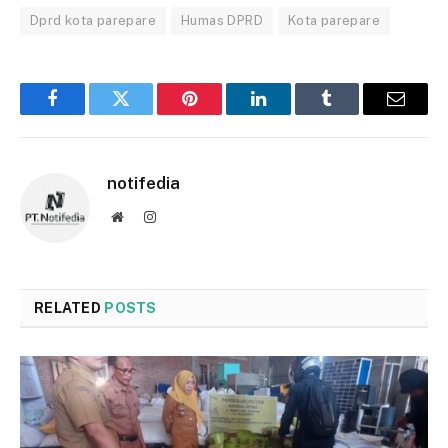
Dprd kota parepare
Humas DPRD
Kota parepare
Facebook
Twitter
Pinterest
LinkedIn
Tumblr
Email
notifedia
Website
Instagram
RELATED
POSTS